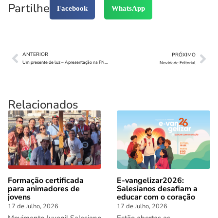
Partilhe
Facebook
WhatsApp
ANTERIOR
PRÓXIMO
Um presente de luz – Apresentação na FNAC
Novidade Editorial
Relacionados
Formação certificada
E-vangelizar2026:
para animadores de
Salesianos desafiam a
jovens
educar com o coração
17 de Julho, 2026
17 de Julho, 2026
Movimento Juvenil Salesiano
Estão abertas as