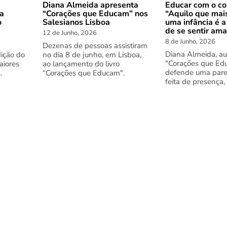
Diana Almeida apresenta
Educar com o co
 a
“Corações que Educam” nos
“Aquilo que mai
o
Salesianos Lisboa
uma infância é a
de se sentir am
12 de Junho, 2026
8 de Junho, 2026
Dezenas de pessoas assistiram
Diana Almeida, au
dição do
no dia 8 de junho, em Lisboa,
"Corações que Ed
aiores
ao lançamento do livro
defende uma pare
.
“Corações que Educam".
feita de presença,