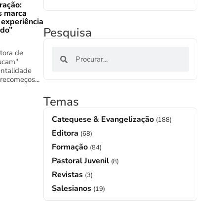
ração:
s marca
 experiência
ado”
Pesquisa
tora de
ucam"
ntalidade
 recomeços...
Temas
Catequese & Evangelização
(188)
Editora
(68)
Formação
(84)
Pastoral Juvenil
(8)
Revistas
(3)
Salesianos
(19)