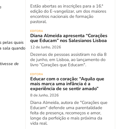
Estão abertas as inscrições para a 16.ª
e
edição do E-vangelizar, um dos maiores
encontros nacionais de formação
pastoral.
EDITORA
Diana Almeida apresenta “Corações
que Educam” nos Salesianos Lisboa
s pelas quais
12 de Junho, 2026
da sala quando
Dezenas de pessoas assistiram no dia 8
de junho, em Lisboa, ao lançamento do
tivesse de
livro “Corações que Educam".
EDITORA
Educar com o coração: “Aquilo que
mais marca uma infância é a
experiência de se sentir amado”
8 de Junho, 2026
Diana Almeida, autora de "Corações que
Educam" defende uma parentalidade
feita de presença, recomeços e amor,
longe da perfeição e mais próxima da
vida real.