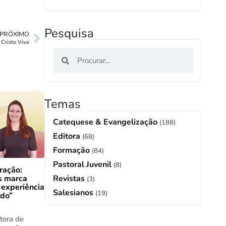
Pesquisa
PRÓXIMO
Cristo Vive
Temas
Catequese & Evangelização
(188)
Editora
(68)
Formação
(84)
Pastoral Juvenil
(8)
ração:
s marca
Revistas
(3)
 experiência
Salesianos
(19)
ado”
tora de