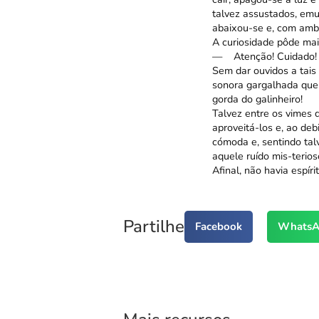
talvez assustados, em
abaixou-se e, com amba
A curiosidade pôde mai
— Atenção! Cuidado! 
Sem dar ouvidos a tais
sonora gargalhada que 
gorda do galinheiro!
Talvez entre os vimes 
aproveitá-los e, ao deb
cómoda e, sentindo tal
aquele ruído mis-terio
Afinal, não havia espíri
Partilhe
Facebook
WhatsA