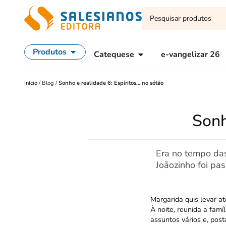
Produtos
Catequese
e-vangelizar 26
Início
/
Blog
/
Sonho e realidade 6: Espíritos… no sótão
Sonh
Era no tempo das
Joãozinho foi pa
Margarida quis levar at
À noite, reunida a famí
assuntos vários e, post