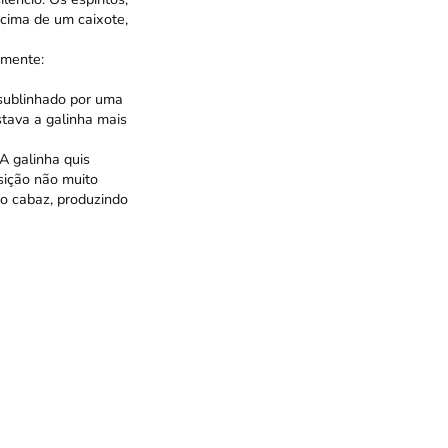
cima de um caixote,
amente:
 sublinhado por uma
tava a galinha mais
A galinha quis
osição não muito
do cabaz, produzindo