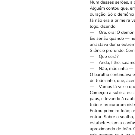
Num desses serões, a c
Alguém contou que, em 
duração. Só o demónio 
Já não era a primeira v
logo, dizendo:
— Ora, ora! O demónio 
Eis senão quando — ne
arrastava duma extremi
Silêncio profundo. Com
— Que será?
— Anda, filho, saiamos
— Não, mãezinha — res
O barulho continuava e
de Joãozinho, que, ace
— Vamos lá ver o que
Começou a subir a esca
paus, e levando à caut
João e procuraram dist
Entrou primeiro João;
entrar. Sobre o soalho
estabele¬ciam a confus
aproximando de João. O
cair, apagou-se a luz e 