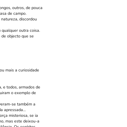
ongos, outros, de pouca
casa de campo.
 natureza, discordou
 qualquer outra coisa.
 de objecto que se
ou mais a curiosidade
, e todos, armados de
eguiram o exemplo de
olveram-se também a
ida apressada…
ça misteriosa, se ia
ho, mas este deixou-a
lêncio. Os espíritos,