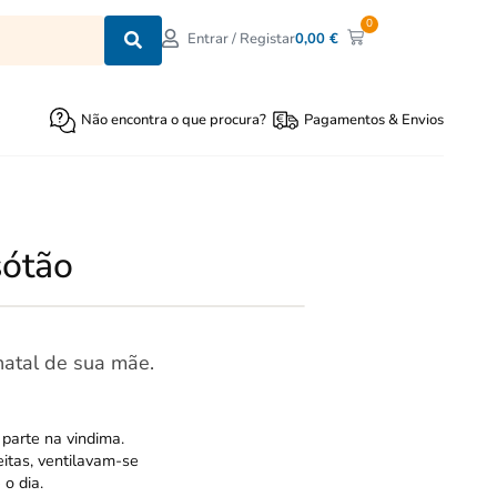
0
0,00
€
Entrar / Registar
Não encontra o que procura?
Pagamentos & Envios
sótão
natal de sua mãe.
 parte na vindima.
eitas, ventilavam-se
o dia.