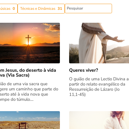
úsicas
0
Técnicas e Dinâmicas
31
m Jesus, do deserto à vida
Queres viver?
va (Via Sacra)
O guião de uma Lectio Divina a
ião de uma via sacra que
partir do relato evangélico da
gere um caminho que parte do
Ressurreição de Lázaro (Jo
serto até à vida nova que
11,1‑45)
rompe do túmulo....