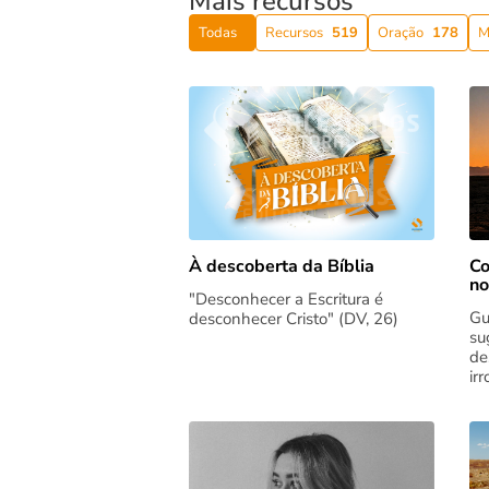
Mais recursos
Todas
Recursos
519
Oração
178
M
Co
À descoberta da Bíblia
no
"Desconhecer a Escritura é
Gu
desconhecer Cristo" (DV, 26)
su
de
ir