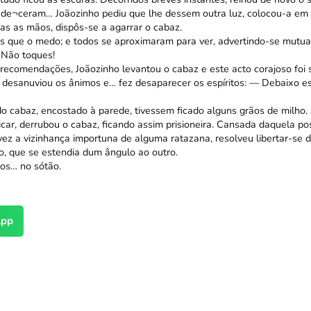
ude¬ceram… Joãozinho pediu que lhe dessem outra luz, colocou-a em 
s as mãos, dispôs-se a agarrar o cabaz.
s que o medo; e todos se aproximaram para ver, advertindo-se mutu
Não toques!
 recomendações, Joãozinho levantou o cabaz e este acto corajoso foi
desanuviou os ânimos e… fez desaparecer os espíritos: — Debaixo es
do cabaz, encostado à parede, tivessem ficado alguns grãos de milho. 
icar, derrubou o cabaz, ficando assim prisioneira. Cansada daquela p
vez a vizinhança importuna de alguma ratazana, resolveu libertar-se 
so, que se estendia dum ângulo ao outro.
tos… no sótão.
pp