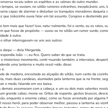
onversa recaiu sobre os espíritos e as «almas do outro mundo».
tempos, se ouviam, no sótão rumores estranhos, inexplicáveis; uns, l
seria capaz de alarmar e disturbar os tranquilos moradores daquela 
ez que Joãozinho ouvia falar em tal assunto. Corajoso e destemido por
tem mais que fazer! Isso, natu¬ralmente, foi o vento, ou os ratos, ou
m que fosse de propósito — ouviu-se no sótão um rumor surdo, como
dade à outra.
 o olhar interrogavam-se uns aos outros:
 daqui — dizia Margarida.
pondia João —; eu fico. Quero saber do que se trata.
 o misterioso movimento, conti¬nuando também, a intervalos, despert
ndendo uma lanterna e muito resol¬vido, disse:
 é.
da de madeira, encostada ao alçapão do sótão, num canto da cozinha
ela, mais duas candeias, alumiados pela lanterna que ia na frente, s
rair o medo, falando em voz baixa.
 os demais assomaram com a cabeça, e um ou dois mais valentes res
, um grande cabaz, movia-se. Gritos de espanto, gestos bruscos, desc
ão, enquanto o enorme cabaz, como se fosse arrastado por alguma for
 nosso herói, para poder observar melhor, passou a lanterna ao vizin
tudo ficou às escuras. Decorridos breves instantes, reinou de novo o si