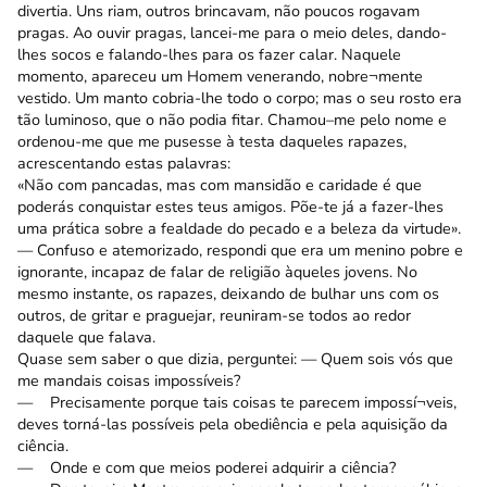
divertia. Uns riam, outros brincavam, não poucos rogavam
pragas. Ao ouvir pragas, lancei-me para o meio deles, dando-
lhes socos e falando-lhes para os fazer calar. Naquele
momento, apareceu um Homem venerando, nobre¬mente
vestido. Um manto cobria-lhe todo o corpo; mas o seu rosto era
tão luminoso, que o não podia fitar. Chamou–me pelo nome e
ordenou-me que me pusesse à testa daqueles rapazes,
acrescentando estas palavras:
«Não com pancadas, mas com mansidão e caridade é que
poderás conquistar estes teus amigos. Põe-te já a fazer-lhes
uma prática sobre a fealdade do pecado e a beleza da virtude».
— Confuso e atemorizado, respondi que era um menino pobre e
ignorante, incapaz de falar de religião àqueles jovens. No
mesmo instante, os rapazes, deixando de bulhar uns com os
outros, de gritar e praguejar, reuniram-se todos ao redor
daquele que falava.
Quase sem saber o que dizia, perguntei: — Quem sois vós que
me mandais coisas impossíveis?
— Precisamente porque tais coisas te parecem impossí¬veis,
deves torná-las possíveis pela obediência e pela aquisição da
ciência.
— Onde e com que meios poderei adquirir a ciência?