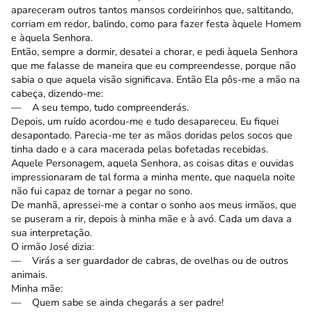
apareceram outros tantos mansos cordeirinhos que, saltitando,
corriam em redor, balindo, como para fazer festa àquele Homem
e àquela Senhora.
Então, sempre a dormir, desatei a chorar, e pedi àquela Senhora
que me falasse de maneira que eu compreendesse, porque não
sabia o que aquela visão significava. Então Ela pôs-me a mão na
cabeça, dizendo-me:
— A seu tempo, tudo compreenderás.
Depois, um ruído acordou-me e tudo desapareceu. Eu fiquei
desapontado. Parecia-me ter as mãos doridas pelos socos que
tinha dado e a cara macerada pelas bofetadas recebidas.
Aquele Personagem, aquela Senhora, as coisas ditas e ouvidas
impressionaram de tal forma a minha mente, que naquela noite
não fui capaz de tornar a pegar no sono.
De manhã, apressei-me a contar o sonho aos meus irmãos, que
se puseram a rir, depois à minha mãe e à avó. Cada um dava a
sua interpretação.
O irmão José dizia:
— Virás a ser guardador de cabras, de ovelhas ou de outros
animais.
Minha mãe:
— Quem sabe se ainda chegarás a ser padre!