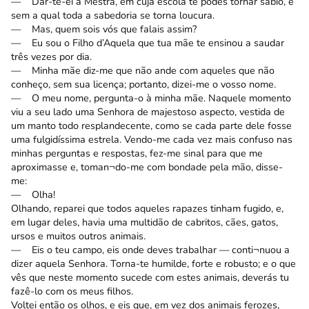
— Dar-te-ei a Mestra, em cuja escola te podes tornar sábio, e
sem a qual toda a sabedoria se torna loucura.
— Mas, quem sois vós que falais assim?
— Eu sou o Filho d’Aquela que tua mãe te ensinou a saudar
três vezes por dia.
— Minha mãe diz-me que não ande com aqueles que não
conheço, sem sua licença; portanto, dizei-me o vosso nome.
— O meu nome, pergunta-o à minha mãe. Naquele momento
viu a seu lado uma Senhora de majestoso aspecto, vestida de
um manto todo resplandecente, como se cada parte dele fosse
uma fulgidíssima estrela. Vendo-me cada vez mais confuso nas
minhas perguntas e respostas, fez-me sinal para que me
aproximasse e, toman¬do-me com bondade pela mão, disse-
me:
— Olha!
Olhando, reparei que todos aqueles rapazes tinham fugido, e,
em lugar deles, havia uma multidão de cabritos, cães, gatos,
ursos e muitos outros animais.
— Eis o teu campo, eis onde deves trabalhar — conti¬nuou a
dizer aquela Senhora. Torna-te humilde, forte e robusto; e o que
vês que neste momento sucede com estes animais, deverás tu
fazê-lo com os meus filhos.
Voltei então os olhos, e eis que, em vez dos animais ferozes,