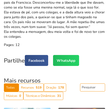
pais da Francisca. Desconcertou-me a liberdade que lhe davam,
como se ela fosse uma menina normal, seja lá o que isso for.
Ela estava de pé, com uns colegas, e a dada altura veio a chorar
para junto dos pais, a queixar-se que a tinham magoado na
cara. Os pais não se moveram do lugar. A mãe repetiu-lhe umas
três vezes, num tom suave: “Já passou, foi sem querer.”
Ela entendeu a mensagem, deu meia volta e foi de novo ter com
os colegas.
Pages:
1
2
Partilhe
Facebook
WhatsApp
Mais recursos
Todas
Recursos
519
Oração
178
Músicas
0
Técnicas e Dinâmicas
31