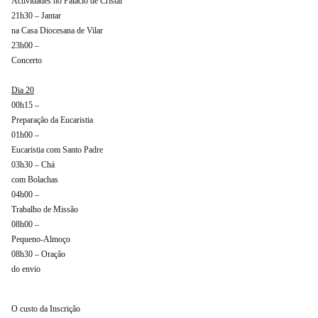
Actividades no Palácio de Cristal
21h30 – Jantar
na Casa Diocesana de Vilar
23h00 –
Concerto
Dia 20
00h15 –
Preparação da Eucaristia
01h00 –
Eucaristia com Santo Padre
03h30 – Chá
com Bolachas
04h00 –
Trabalho de Missão
08h00 –
Pequeno-Almoço
08h30 – Oração
do envio
O custo da Inscrição