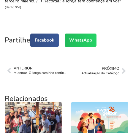
terceiro milénio. (…) Recordai: a Igreja tem confiança em vós!”
(Bento XVI)
Partilhe
Facebook
WhatsApp
ANTERIOR
PRÓXIMO
Mianmar  O longo caminho continua
Actualização do Catálogo
Relacionados