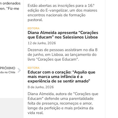
am ordenados
Estão abertas as inscrições para a 16.ª
en. “Fiz-me
edição do E-vangelizar, um dos maiores
encontros nacionais de formação
pastoral.
EDITORA
Diana Almeida apresenta “Corações
que Educam” nos Salesianos Lisboa
12 de Junho, 2026
Dezenas de pessoas assistiram no dia 8
de junho, em Lisboa, ao lançamento do
livro “Corações que Educam".
PRÓXIMO
EDITORA
Educar com o coração: “Aquilo que
ada no Chile
mais marca uma infância é a
experiência de se sentir amado”
8 de Junho, 2026
Diana Almeida, autora de "Corações que
Educam" defende uma parentalidade
feita de presença, recomeços e amor,
longe da perfeição e mais próxima da
vida real.