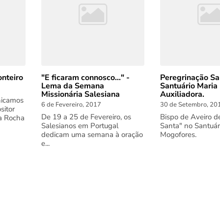
nteiro
"E ficaram connosco..." -
Peregrinação Sa
Lema da Semana
Santuário Maria
Missionária Salesiana
Auxiliadora.
nicamos
6 de Fevereiro, 2017
30 de Setembro, 20
sitor
De 19 a 25 de Fevereiro, os
Bispo de Aveiro d
da Rocha
Salesianos em Portugal
Santa" no Santuár
dedicam uma semana à oração
Mogofores.
e...