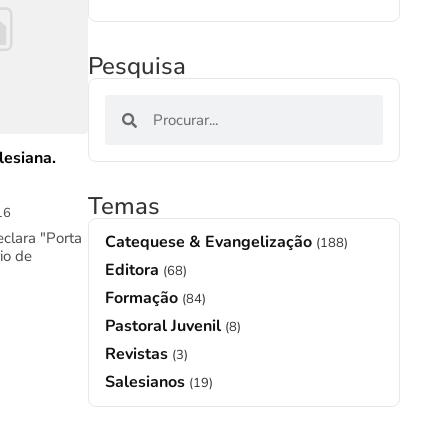
Pesquisa
lesiana.
Temas
16
eclara "Porta
Catequese & Evangelização
(188)
io de
Editora
(68)
Formação
(84)
Pastoral Juvenil
(8)
Revistas
(3)
Salesianos
(19)