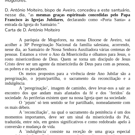
Mogofores.
D. António Moiteiro, bispo de Aveiro, concedeu a este santuário,
nesse dia, “
as
mesmas graças espirituais concedidas pelo Papa
Francisco às Igrejas Jubilares
, declarando como «Porta Santa» a
entrada da Igreja do Santuário.”
Carta de D. António Moiteiro
A paróquia de Mogofores, na nossa Diocese de Aveiro, vai
acolher a 30ª Peregrinação Nacional da família salesiana, acorrendo,
nesse dia, ao Santuário de Nossa Senhora Auxiliadora várias centenas de
pessoas. Estamos a viver o Ano da Misericórdia e olhamos para Jesus, o
rosto misericordioso de Deus. Quem se torna um discípulo de Jesus
Cristo deve ser um agente da misericórdia de Deus para com as pessoas,
os pobres e os pecadores.
Os meios propostos para a vivência deste Ano Jubilar são a
peregrinação, o jejum/partilha, o sacramento da reconciliação e a
indulgência.
A ‘peregrinação’, imagem de caminho, deve levar-nos a sair ao
encontro dos que andam mais afastados da fé e dos ‘feridos’ da
sociedade. As periferias existem quer na nossa Igreja quer na sociedade.
O ‘jejum’ só tem sentido se for partilhado, nomeadamente com
os mais débeis.
A ‘reconciliação’, na qual o sacramento da penitência é um dos
momentos importantes, deve ser um sinal da misericórdia do Pai,
traduzida, entre nós, em gestos significativos e como redobrado apelo à
conversão e mudança de vida.
A ´indulgência´ consiste na receção de uma graça especial