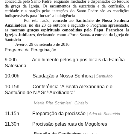
concedida pelo Santo Padre, enquanto mediador e dispensador do tesouro
da graça da Igreja. Os sacramentos da eucaristia e da confissão, a
caridade e a oração pelas intenções do Santo Padre são as condições
indispensáveis para ‘lucrar’ a indulgência.
Por esta razão,
concedo ao Santuário de Nossa Senhora
Auxiliadora
, no dia 23 de outubro e segundo o Programa apresentado,
as
mesmas graças espirituais concedidas pelo Papa Francisco às
Igrejas Jubilares
, declarando como «Porta Santa» a entrada da Igreja do
Santuário.
Aveiro, 29 de setembro de 2016.
Programa da Peregrinação
9.00h Acolhimento pelos grupos locais da Família
Salesiana
10.00h Saudação a Nossa Senhora
|
Santuário
10.15h Conferência “A Beata Alexandrina e o
Santuário de N.ª Sr.ª Auxiliadora”
Maria Rita Scrimieri
|
Ginásio
11.15h Preparação da procissão
|
Adro do Santuário
11.30h Procissão pelas ruas de Mogofores