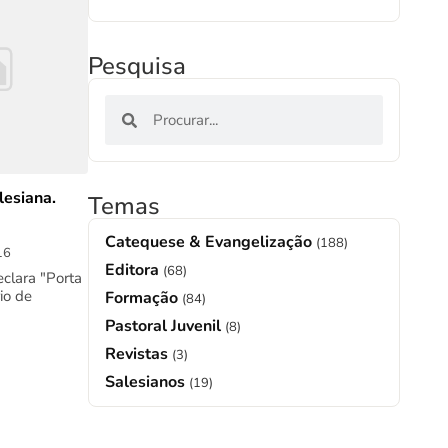
Pesquisa
lesiana.
Temas
Catequese & Evangelização
(188)
16
Editora
(68)
eclara "Porta
io de
Formação
(84)
Pastoral Juvenil
(8)
Revistas
(3)
Salesianos
(19)