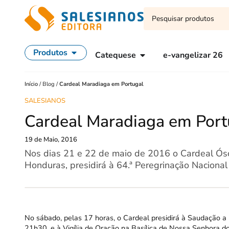
Produtos
Catequese
e-vangelizar 26
Início
/
Blog
/
Cardeal Maradiaga em Portugal
SALESIANOS
Cardeal Maradiaga em Port
19 de Maio, 2016
Nos dias 21 e 22 de maio de 2016 o Cardeal Ós
Honduras, presidirá à 64.ª Peregrinação Naciona
No sábado, pelas 17 horas, o Cardeal presidirá à Saudação a
21h30, e à Vigília de Oração na Basílica de Nossa Senhora d