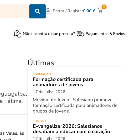
0
0,00
€
Entrar / Registar
Não encontra o que procura?
Pagamentos & Envios
Últimas
FORMAÇÃO
Formação certificada para
animadores de jovens
17 de Julho, 2026
gucigalpa,
Movimento Juvenil Salesiano promove
e Fátima.
formação certificada para animadores de
grupos de jovens.
EDITORA
E-vangelizar2026: Salesianos
desafiam a educar com o coração
as Velas, às
17 de Julho, 2026
do pelos