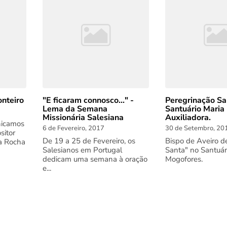
nteiro
"E ficaram connosco..." -
Peregrinação Sa
Lema da Semana
Santuário Maria
Missionária Salesiana
Auxiliadora.
nicamos
6 de Fevereiro, 2017
30 de Setembro, 20
sitor
De 19 a 25 de Fevereiro, os
Bispo de Aveiro d
da Rocha
Salesianos em Portugal
Santa" no Santuár
dedicam uma semana à oração
Mogofores.
e...