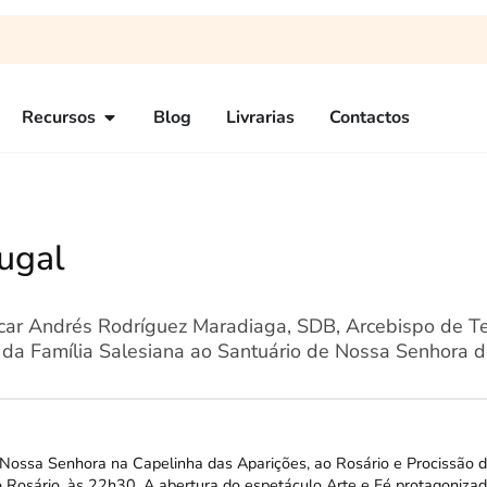
Recursos
Blog
Livrarias
Contactos
ugal
car Andrés Rodríguez Maradiaga, SDB, Arcebispo de Te
l da Família Salesiana ao Santuário de Nossa Senhora d
 Nossa Senhora na Capelinha das Aparições, ao Rosário e Procissão d
o Rosário, às 22h30. A abertura do espetáculo Arte e Fé protagoniza