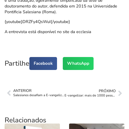
é uma tradução, ligeiramente simplificada da tese de
doutoramento do autor, defendida em 2015 na Universidade
Pontificia Salesiana (Roma).
{youtube}DRZFy4QsWuI{/youtube}
A entrevista está disponível no site da ecclesia
Partilhe
Facebook
WhatsApp
ANTERIOR
PRÓXIMO
Salesianos desafiam a E-vangelizar “Com Maria”
E-vangelizar: mais de 1000 pessoas aderem ao evento
Relacionados