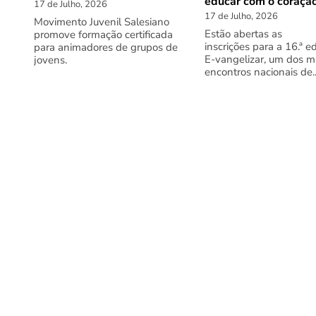
educar com o coraçã
17 de Julho, 2026
17 de Julho, 2026
Movimento Juvenil Salesiano
Estão abertas as
promove formação certificada
inscrições para a 16.ª e
para animadores de grupos de
E-vangelizar, um dos m
jovens.
encontros nacionais de..