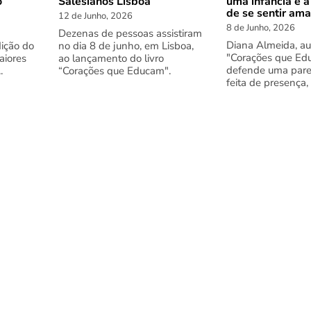
o
Salesianos Lisboa
uma infância é a
de se sentir am
12 de Junho, 2026
8 de Junho, 2026
Dezenas de pessoas assistiram
Diana Almeida, au
dição do
no dia 8 de junho, em Lisboa,
"Corações que Ed
aiores
ao lançamento do livro
defende uma pare
.
“Corações que Educam".
feita de presença,