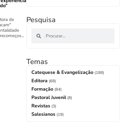
 experiência
ado”
Pesquisa
tora de
ucam"
ntalidade
 recomeços...
Temas
Catequese & Evangelização
(188)
Editora
(68)
Formação
(84)
Pastoral Juvenil
(8)
Revistas
(3)
Salesianos
(19)