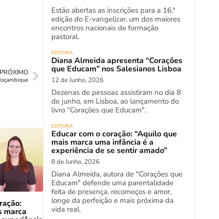
Estão abertas as inscrições para a 16.ª
edição do E-vangelizar, um dos maiores
encontros nacionais de formação
pastoral.
EDITORA
Diana Almeida apresenta “Corações
que Educam” nos Salesianos Lisboa
PRÓXIMO
12 de Junho, 2026
 Moçambique
Dezenas de pessoas assistiram no dia 8
de junho, em Lisboa, ao lançamento do
livro “Corações que Educam".
EDITORA
Educar com o coração: “Aquilo que
mais marca uma infância é a
experiência de se sentir amado”
8 de Junho, 2026
Diana Almeida, autora de "Corações que
Educam" defende uma parentalidade
feita de presença, recomeços e amor,
longe da perfeição e mais próxima da
ração:
vida real.
s marca