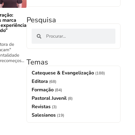
ração:
Pesquisa
s marca
 experiência
ado”
tora de
ucam"
ntalidade
Temas
 recomeços...
Catequese & Evangelização
(188)
Editora
(68)
Formação
(84)
Pastoral Juvenil
(8)
Revistas
(3)
Salesianos
(19)