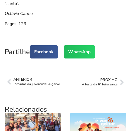
“santo”.
Octávio Carmo
Pages:
1
2
3
Partilhe
Facebook
WhatsApp
ANTERIOR
PRÓXIMO
Jornadas da juventude: Algarve
A festa da 6ª feira santa
Relacionados