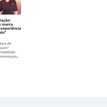
ração:
s marca
 experiência
ado”
tora de
ucam"
ntalidade
 recomeços...