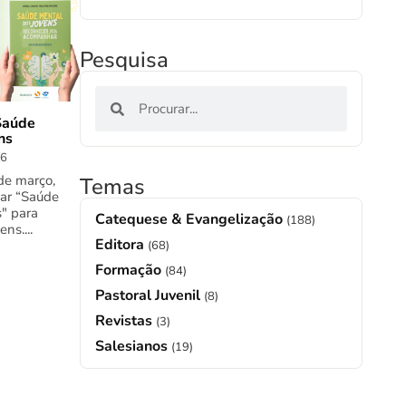
Pesquisa
Saúde
ns
26
de março,
Temas
nar “Saúde
" para
Catequese & Evangelização
(188)
ns....
Editora
(68)
Formação
(84)
Pastoral Juvenil
(8)
Revistas
(3)
Salesianos
(19)