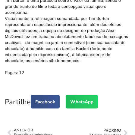
Tim Burton é uma parábola sobre o valor da família, sendo o
grande trunfo do filme toda a concepção visual que o
acompanha.
Visualmente, a refilmagem comandada por Tim Burton
representa um espectáculo impressionante: além dos efeitos
digitais utilizados, a equipa do designer de produção Alex
McDowell fez um trabalho absolutamente fabuloso de paisagens
criativas – do magnífico jardim comestível (com sua cascata de
chocolate) à humilde casa da família Bucket (fortemente
influenciada pelo expressionismo), à fábrica exterior de
chocolate, os cenários são fenomenais.
Pages:
1
2
Partilhe
Facebook
WhatsApp
ANTERIOR
PRÓXIMO
Formação de animadores