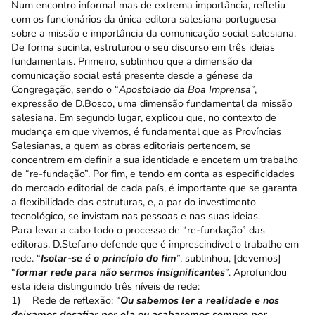
Num encontro informal mas de extrema importância, refletiu
com os funcionários da única editora salesiana portuguesa
sobre a missão e importância da comunicação social salesiana.
De forma sucinta, estruturou o seu discurso em três ideias
fundamentais. Primeiro, sublinhou que a dimensão da
comunicação social está presente desde a génese da
Congregação, sendo o “
Apostolado da Boa Imprensa
”,
expressão de D.Bosco, uma dimensão fundamental da missão
salesiana. Em segundo lugar, explicou que, no contexto de
mudança em que vivemos, é fundamental que as Províncias
Salesianas, a quem as obras editoriais pertencem, se
concentrem em definir a sua identidade e encetem um trabalho
de “re-fundação”. Por fim, e tendo em conta as especificidades
do mercado editorial de cada país, é importante que se garanta
a flexibilidade das estruturas, e, a par do investimento
tecnológico, se invistam nas pessoas e nas suas ideias.
Para levar a cabo todo o processo de “re-fundação” das
editoras, D.Stefano defende que é imprescindível o trabalho em
rede. “
Isolar-se é o princípio do fim
”, sublinhou, [devemos]
“
formar rede para não sermos insignificantes
”. Aprofundou
esta ideia distinguindo três níveis de rede:
1) Rede de reflexão: “
Ou sabemos ler a realidade e nos
deixamos desafiar por ela ou acabaremos sempre por