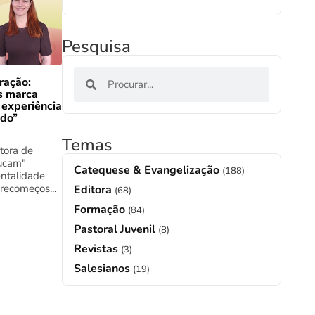
Pesquisa
ração:
s marca
 experiência
ado”
Temas
tora de
ucam"
Catequese & Evangelização
(188)
ntalidade
 recomeços...
Editora
(68)
Formação
(84)
Pastoral Juvenil
(8)
Revistas
(3)
Salesianos
(19)