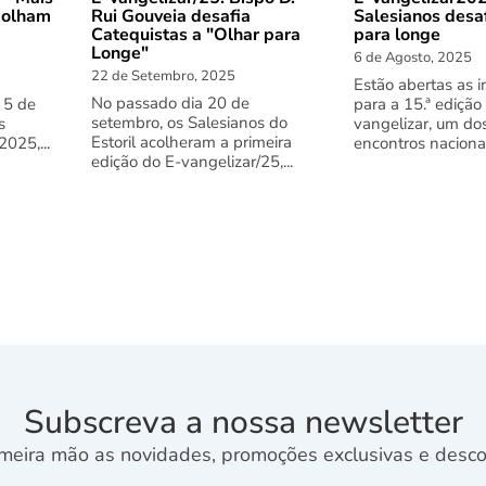
 olham
Rui Gouveia desafia
Salesianos desa
Catequistas a "Olhar para
para longe
Longe"
6 de Agosto, 2025
22 de Setembro, 2025
Estão abertas as i
No passado dia 20 de
 5 de
para a 15.ª edição
setembro, os Salesianos do
s
vangelizar, um do
Estoril acolheram a primeira
025,...
encontros nacionai
edição do E-vangelizar/25,...
Subscreva a nossa newsletter
meira mão as novidades, promoções exclusivas e descon