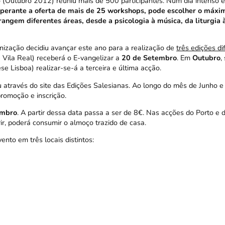
o (Outubro 2012) reuniu mais de 500 participantes. Num dia intenso e 
perante a oferta de mais de 25 workshops, pode escolher o máxi
rangem diferentes áreas, desde a psicologia à música, da liturgia 
anização decidiu avançar este ano para a realização de
três edições di
 Vila Real) receberá o E-vangelizar a
20 de Setembro
. Em
Outubro
,
se Lisboa) realizar-se-á a terceira e última acção.
 através do site das Edições Salesianas. Ao longo do mês de Junho e
promoção e inscrição.
embro
. A partir dessa data passa a ser de 8€. Nas acções do Porto e d
ir, poderá consumir o almoço trazido de casa.
nto em três locais distintos: