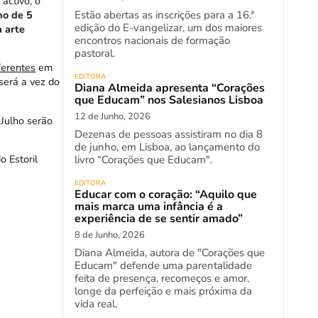
activo, o
mo de 5
Estão abertas as inscrições para a 16.ª
edição do E-vangelizar, um dos maiores
à arte
encontros nacionais de formação
pastoral.
ferentes
em
EDITORA
 será a vez do
Diana Almeida apresenta “Corações
que Educam” nos Salesianos Lisboa
12 de Junho, 2026
 Julho serão
Dezenas de pessoas assistiram no dia 8
de junho, em Lisboa, ao lançamento do
o Estoril
livro “Corações que Educam".
EDITORA
Educar com o coração: “Aquilo que
mais marca uma infância é a
experiência de se sentir amado”
8 de Junho, 2026
Diana Almeida, autora de "Corações que
Educam" defende uma parentalidade
feita de presença, recomeços e amor,
longe da perfeição e mais próxima da
vida real.