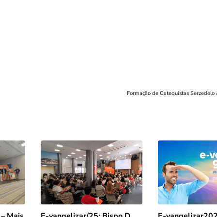
Formação de Catequistas Serzedelo
 – Mais
E-vangelizar/25: Bispo D.
E-vangelizar202