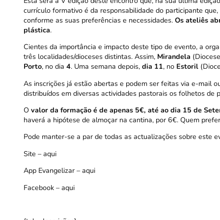
Esta será a V edição deste encontro que, na sua última ediçã
currículo formativo é da responsabilidade do participante que,
conforme as suas preferências e necessidades.
Os ateliês ab
plástica
.
Cientes da importância e impacto deste tipo de evento, a org
três localidades/dioceses distintas. Assim,
Mirandela
(Diocese
Porto
, no dia
4
. Uma semana depois,
dia 11
, no
Estoril
(Dioce
As inscrições já estão abertas e podem ser feitas via
e-mail
ou
distribuídos em diversas actividades pastorais os folhetos de 
O
valor da formação é de apenas 5€, até ao dia 15 de Set
haverá a hipótese de almoçar na cantina, por 6€. Quem prefer
Pode manter-se a par de todas as actualizações sobre este eve
Site –
aqui
App Evangelizar –
aqui
Facebook –
aqui