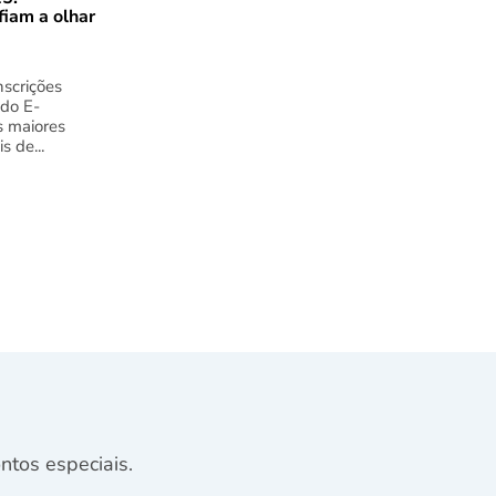
fiam a olhar
nscrições
 do E-
s maiores
s de...
tos especiais.