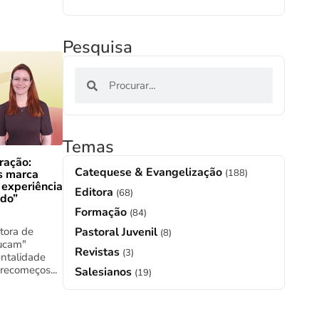
Pesquisa
Temas
ração:
Catequese & Evangelização
s marca
(188)
 experiência
Editora
(68)
ado”
Formação
(84)
tora de
Pastoral Juvenil
(8)
ucam"
Revistas
(3)
ntalidade
 recomeços...
Salesianos
(19)