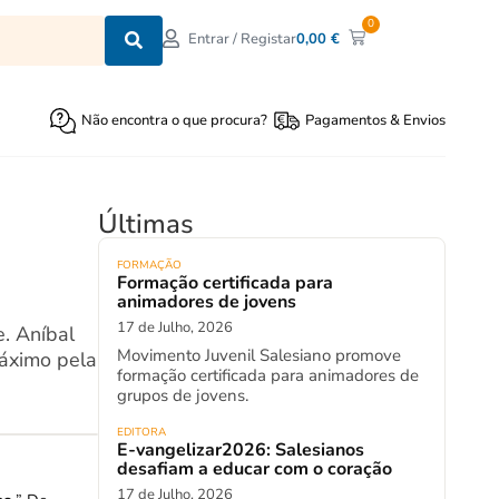
0
0,00
€
Entrar / Registar
Não encontra o que procura?
Pagamentos & Envios
Últimas
FORMAÇÃO
Formação certificada para
animadores de jovens
17 de Julho, 2026
e. Aníbal
Movimento Juvenil Salesiano promove
máximo pela
formação certificada para animadores de
grupos de jovens.
EDITORA
E-vangelizar2026: Salesianos
desafiam a educar com o coração
17 de Julho, 2026