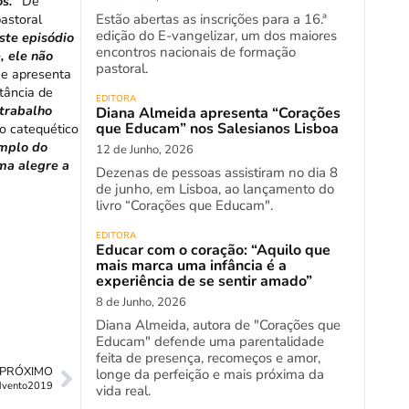
s.
” De
astoral
Estão abertas as inscrições para a 16.ª
edição do E-vangelizar, um dos maiores
ste episódio
encontros nacionais de formação
, ele não
pastoral.
e apresenta
rtância de
EDITORA
 trabalho
Diana Almeida apresenta “Corações
que Educam” nos Salesianos Lisboa
io catequético
mplo do
12 de Junho, 2026
ma alegre a
Dezenas de pessoas assistiram no dia 8
de junho, em Lisboa, ao lançamento do
livro “Corações que Educam".
EDITORA
Educar com o coração: “Aquilo que
mais marca uma infância é a
experiência de se sentir amado”
8 de Junho, 2026
Diana Almeida, autora de "Corações que
Educam" defende uma parentalidade
feita de presença, recomeços e amor,
PRÓXIMO
longe da perfeição e mais próxima da
advento2019
vida real.