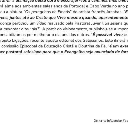
rantir a animação desta obra e encorajar-vos a caminharmos unido
ará alma aos ambientes salesianos de Portugal e Cabo Verde no ano p
eu a pintura “
Os peregrinos de Emaús
” do artista francês Arcabas. “
E
ens, juntos até ao Cristo que Vive mesmo quando, aparentemente
ndonça partilhou um vídeo realizado pela
Pastoral Juvenil Salesiana
qu
a melhorar o teu dia?
”. A partir do visionamento, sublinhou-se a impo
nsabilizamos por melhorar o dia uns dos outros. “
É possível viver o
rojeto Ligações, recente aposta editorial dos Salesianos. Este itinerár
a comissão Episcopal da Educação Cristã e Doutrina da Fé, “
é um exe
er pastoral salesiano para que o Evangelho seja anunciado de for
Deixa-te influenciar #