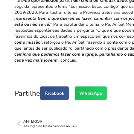
“
É uma oportunidade para, num clima de familiaridade, ga
seguida, apresentou o lema “És missão. Estou contigo” que d
2019/2020. Para ilustrar o tema, a Província Salesiana escolh
representa bem o que queremos fazer: caminhar com os jov
está ou não se vê.
” Para aprofundar o tema, o Pe. Aníbal Me
respostas espontâneas dadas à pergunta “
O que é que poderi
fazermos do local de trabalho um espaço em que nos co-respo
como missão
”, reforçou o Pe. Aníbal, fazendo a ponte com o p
que, antes de ser publicado foi partilhado com o presidente d
caminho que podemos fazer com a Igreja, partilhando o sab
cada vez mais jovens
”, concluiu.
Partilhe
Facebook
WhatsApp
ANTERIOR
Assunção de Nossa Senhora ao Céu