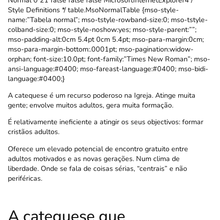
Style Definitions */ table.MsoNormalTable {mso-style-
name:”Tabela normal”; mso-tstyle-rowband-size:0; mso-tstyle-
colband-size:0; mso-style-noshow:yes; mso-style-parent:””;
mso-padding-alt:0cm 5.4pt 0cm 5.4pt; mso-para-margin:0cm;
mso-para-margin-bottom:.0001pt; mso-pagination:widow-
orphan; font-size:10.0pt; font-family:”Times New Roman”; mso-
ansi-language:#0400; mso-fareast-language:#0400; mso-bidi-
language:#0400;}
A catequese é um recurso poderoso na Igreja. Atinge muita
gente; envolve muitos adultos, gera muita formação.
É relativamente ineficiente a atingir os seus objectivos: formar
cristãos adultos.
Oferece um elevado potencial de encontro gratuito entre
adultos motivados e as novas gerações. Num clima de
liberdade. Onde se fala de coisas sérias, “centrais” e não
periféricas.
A catequese que