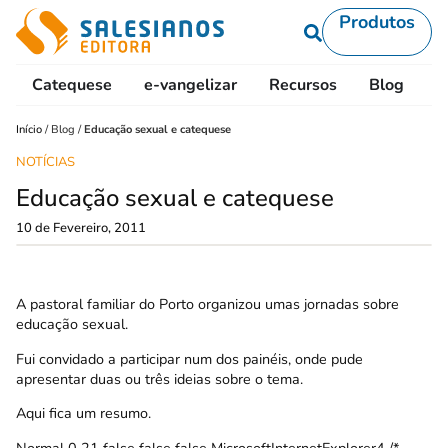
Produtos
Catequese
e-vangelizar
Recursos
Blog
L
Início
/
Blog
/
Educação sexual e catequese
NOTÍCIAS
Educação sexual e catequese
10 de Fevereiro, 2011
A
pastoral familiar do Porto
organizou umas
jornadas
sobre
educação sexual.
Fui convidado a participar num dos painéis, onde pude
apresentar duas ou três ideias sobre o tema.
Aqui fica um resumo.
Normal 0 21 false false false MicrosoftInternetExplorer4 /*