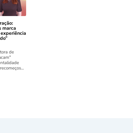
ração:
s marca
 experiência
ado”
tora de
ucam"
ntalidade
 recomeços...