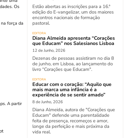
rante uma
idades. Os
Estão abertas as inscrições para a 16.ª
edição do E-vangelizar, um dos maiores
encontros nacionais de formação
pastoral.
 na força da
EDITORA
Diana Almeida apresenta “Corações
que Educam” nos Salesianos Lisboa
12 de Junho, 2026
Dezenas de pessoas assistiram no dia 8
de junho, em Lisboa, ao lançamento do
livro “Corações que Educam".
EDITORA
Educar com o coração: “Aquilo que
mais marca uma infância é a
experiência de se sentir amado”
8 de Junho, 2026
s. A partir
Diana Almeida, autora de "Corações que
Educam" defende uma parentalidade
feita de presença, recomeços e amor,
longe da perfeição e mais próxima da
pt
vida real.