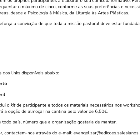
rem os próprios participantes a elaborar o seu currículo formativo. Pe
requentar o máximo de cinco, conforme as suas preferências e necess
as, desde a Psicologia à Música, da Liturgia às Artes Plásticas.
eforça a convicção de que toda a missão pastoral deve estar fundada
 dos links disponíveis abaixo:
orto
ril
clui o
kit
de participante e todos os materiais necessários nos workshop
á a opção de almoçar na cantina pelo valor de 6,50€.
 todo país, número que a organização gostaria de manter.
or, contactem-nos através do e-mail:
evangelizar@edicoes.salesianos.