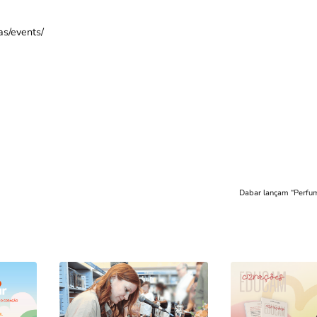
as/events/
Dabar lançam “Perfu