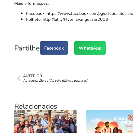
Mais informações:
Facebook:
https://www.facebook.com/pg/edicoesalesian
Folheto:
http://bit.ly/Flyer_Evangelizar2018
Partilhe
Facebook
WhatsApp
ANTERIOR
Apresentação de “As sete últimas palavras”
Relacionados