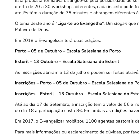
Esta proposta formativa distingue-se pela possibilidade de se
oferta de 20 a 30 workshops diferentes, cada inscrito pode f
ateliês têm a duração de 75 minutos e abrangem diferentes áre
O lema deste ano é “
Liga-te ao Evangelho
“. Um
slogan
que r
Palavra de Deus.
Em 2018 o E-vangelizar terá duas edições:
Porto – 05 de Outubro – Escola Salesiana do Porto
Estoril – 13 Outubro – Escola Salesiana do Estoril
As
inscrições
abriram a 13 de julho e podem ser feitas através
Inscrições – Porto – 05 de Outubro – Escola Salesiana do P
Inscrições – Estoril – 13 Outubro – Escola Salesiana do Esto
Até ao dia 17 de Setembro, a inscrição tem o valor de 5€ e in
do dia 18 a participação custa 8€. Em ambas as edições haver
Em 2017, o E-vangelizar mobilizou 1100 agentes pastorais de
Para mais informações ou esclarecimento de dúvidas, por fav