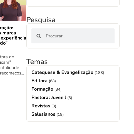
Pesquisa
ração:
s marca
 experiência
ado”
tora de
Temas
ucam"
ntalidade
Catequese & Evangelização
(188)
 recomeços...
Editora
(68)
Formação
(84)
Pastoral Juvenil
(8)
Revistas
(3)
Salesianos
(19)