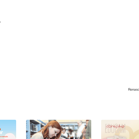
.
Renasc