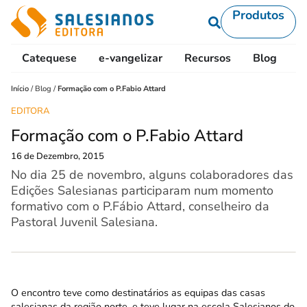
Produtos
Catequese
e-vangelizar
Recursos
Blog
L
Início
/
Blog
/
Formação com o P.Fabio Attard
EDITORA
Formação com o P.Fabio Attard
16 de Dezembro, 2015
No dia 25 de novembro, alguns colaboradores das
Edições Salesianas participaram num momento
formativo com o P.Fábio Attard, conselheiro da
Pastoral Juvenil Salesiana.
O encontro teve como destinatários as equipas das casas
salesianas da região norte, e teve lugar na escola Salesianos do