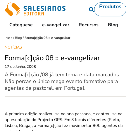
Produtos
Catequese
e-vangelizar
Recursos
Blog
L
Início
/
Blog
/
Forma[c]ção 08 :: e-vangelizar
NOTÍCIAS
Forma[c]ção 08 :: e-vangelizar
17 de Junho, 2008
A Forma[c]ção /08 já tem tema e data marcados.
Não percas o único mega evento formativo para
agentes da pastoral, em Portugal.
A primeira edição realizou-se no ano passado, e centrou-se na
apresentação do Projecto GPS. Em 3 locais diferentes (Porto,
Lisboa, Braga), a Forma[c]ção fez movimentar 800 agentes da