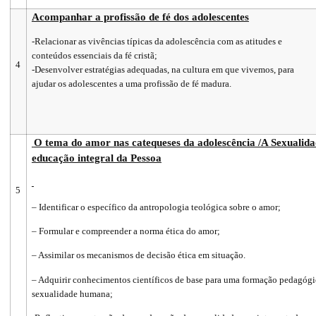
Acompanhar a profissão de fé dos adolescentes
-Relacionar as vivências típicas da adolescência com as atitudes e
conteúdos essenciais da fé cristã;
4
-Desenvolver estratégias adequadas, na cultura em que vivemos, para
ajudar os adolescentes a uma profissão de fé madura.
O tema do amor nas catequeses da adolescência /
A Sexualida
educação integral da Pessoa
5
– Identificar o específico da antropologia teológica sobre o amor;
– Formular e compreender a norma ética do amor;
– Assimilar os mecanismos de decisão ética em situação.
– Adquirir conhecimentos científicos de base para uma formação pedagógi
sexualidade humana;