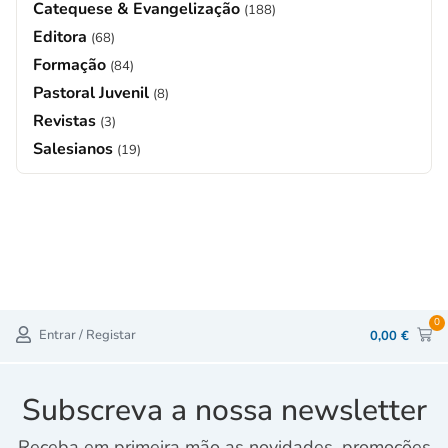
Catequese & Evangelização
(188)
Editora
(68)
Formação
(84)
Pastoral Juvenil
(8)
Revistas
(3)
Salesianos
(19)
0
Entrar / Registar
0,00
€
Subscreva a nossa newsletter
Receba em primeira mão as novidades, promoções