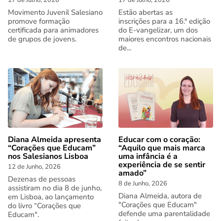
17 de Julho, 2026
17 de Julho, 2026
Movimento Juvenil Salesiano
Estão abertas as
promove formação
inscrições para a 16.ª edição
certificada para animadores
do E-vangelizar, um dos
de grupos de jovens.
maiores encontros nacionais
de...
Diana Almeida apresenta
Educar com o coração:
“Corações que Educam”
“Aquilo que mais marca
nos Salesianos Lisboa
uma infância é a
experiência de se sentir
12 de Junho, 2026
amado”
Dezenas de pessoas
8 de Junho, 2026
assistiram no dia 8 de junho,
Diana Almeida, autora de
em Lisboa, ao lançamento
"Corações que Educam"
do livro “Corações que
defende uma parentalidade
Educam".