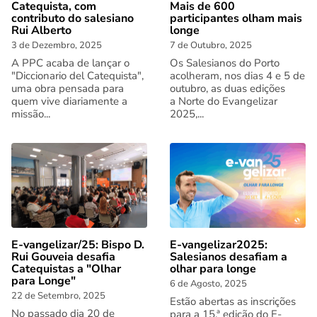
Catequista, com
Mais de 600
contributo do salesiano
participantes olham mais
Rui Alberto
longe
3 de Dezembro, 2025
7 de Outubro, 2025
A PPC acaba de lançar o
Os Salesianos do Porto
"Diccionario del Catequista",
acolheram, nos dias 4 e 5 de
uma obra pensada para
outubro, as duas edições
quem vive diariamente a
a Norte do Evangelizar
missão...
2025,...
E-vangelizar/25: Bispo D.
E-vangelizar2025:
Rui Gouveia desafia
Salesianos desafiam a
Catequistas a "Olhar
olhar para longe
para Longe"
6 de Agosto, 2025
22 de Setembro, 2025
Estão abertas as inscrições
No passado dia 20 de
para a 15.ª edição do E-