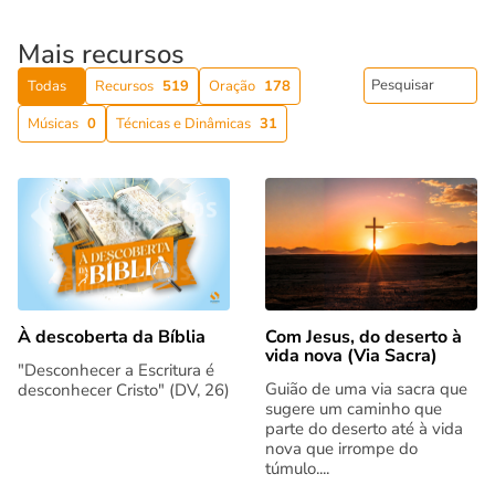
Mais recursos
Todas
Recursos
519
Oração
178
Músicas
0
Técnicas e Dinâmicas
31
Com Jesus, do deserto à
À descoberta da Bíblia
vida nova (Via Sacra)
"Desconhecer a Escritura é
Guião de uma via sacra que
desconhecer Cristo" (DV, 26)
sugere um caminho que
parte do deserto até à vida
nova que irrompe do
túmulo....