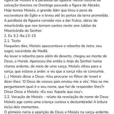
salvação tivemos no Domingo passado a figura de Abraão.
Hoje temos Moisés, o grande líder que tirou o povo da
escravatura do Egito e o levou até às portas da terra prometida.
A parábola da figueira convida-nos a dar frutos, obras de
misericórdia que nos tornam santos neste ano Jubilar da
Misericórdia do Senhor.
2. Ex 3,1-8a.13-15
2.1. Texto
Naqueles dias, Moisés apascentava o rebanho de Jetro, seu
sogro, sacerdote de Madiã.
Ao levar o rebanho para além do deserto, chegou ao monte de
Deus, o Horeb. Apareceu-lhe então o Anjo do Senhor numa
chama ardente, do meio de uma sarça. Moisés olhou para a
sarça, que estava a arder, e viu que a sarça não se consumia.
(…) Moisés disse a Deus: «Vou procurar os filhos de Israel e
dizer-lhes: ‘O Deus de vossos pais enviou-me a vós’. Mas se me
perguntarem qual é o seu nome, que hei de responder-lhes?»
Disse Deus a Moisés: «Eu sou ‘Aquele que sou’».
2.2. Vocação de Moisés – relato da revelação do nome de Deus
Moisés age como uma criança curiosa e deslumbrada! A leitura
inclui dois momentos.
O primeiro narra a aparição de Deus a Moisés na sarça-ardente.