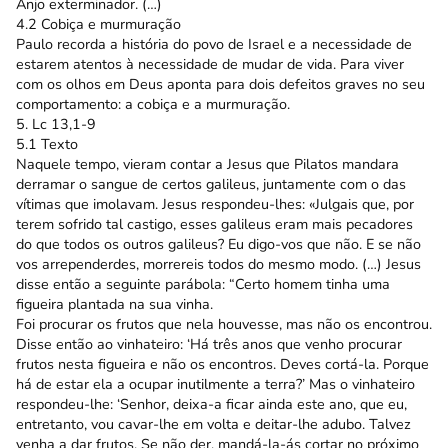
Anjo exterminador. (…)
4.2 Cobiça e murmuração
Paulo recorda a história do povo de Israel e a necessidade de
estarem atentos à necessidade de mudar de vida. Para viver
com os olhos em Deus aponta para dois defeitos graves no seu
comportamento: a cobiça e a murmuração.
5. Lc 13,1-9
5.1 Texto
Naquele tempo, vieram contar a Jesus que Pilatos mandara
derramar o sangue de certos galileus, juntamente com o das
vítimas que imolavam. Jesus respondeu-lhes: «Julgais que, por
terem sofrido tal castigo, esses galileus eram mais pecadores
do que todos os outros galileus? Eu digo-vos que não. E se não
vos arrependerdes, morrereis todos do mesmo modo. (…) Jesus
disse então a seguinte parábola: “Certo homem tinha uma
figueira plantada na sua vinha.
Foi procurar os frutos que nela houvesse, mas não os encontrou.
Disse então ao vinhateiro: ‘Há três anos que venho procurar
frutos nesta figueira e não os encontros. Deves cortá-la. Porque
há de estar ela a ocupar inutilmente a terra?’ Mas o vinhateiro
respondeu-lhe: ‘Senhor, deixa-a ficar ainda este ano, que eu,
entretanto, vou cavar-lhe em volta e deitar-lhe adubo. Talvez
venha a dar frutos. Se não der, mandá-la-ás cortar no próximo