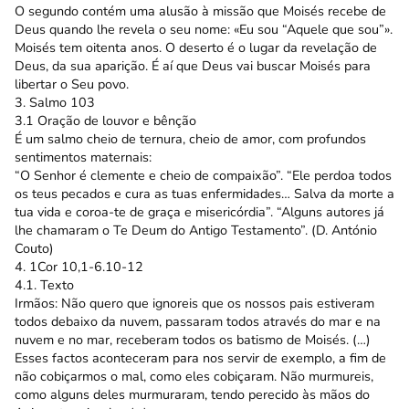
O segundo contém uma alusão à missão que Moisés recebe de
Deus quando lhe revela o seu nome: «Eu sou “Aquele que sou”».
Moisés tem oitenta anos. O deserto é o lugar da revelação de
Deus, da sua aparição. É aí que Deus vai buscar Moisés para
libertar o Seu povo.
3. Salmo 103
3.1 Oração de louvor e bênção
É um salmo cheio de ternura, cheio de amor, com profundos
sentimentos maternais:
“O Senhor é clemente e cheio de compaixão”. “Ele perdoa todos
os teus pecados e cura as tuas enfermidades… Salva da morte a
tua vida e coroa-te de graça e misericórdia”. “Alguns autores já
lhe chamaram o Te Deum do Antigo Testamento”. (D. António
Couto)
4. 1Cor 10,1-6.10-12
4.1. Texto
Irmãos: Não quero que ignoreis que os nossos pais estiveram
todos debaixo da nuvem, passaram todos através do mar e na
nuvem e no mar, receberam todos os batismo de Moisés. (…)
Esses factos aconteceram para nos servir de exemplo, a fim de
não cobiçarmos o mal, como eles cobiçaram. Não murmureis,
como alguns deles murmuraram, tendo perecido às mãos do