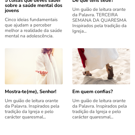
5 coisas que deves saber
De que tens sede?
sobre a saúde mental dos
Um guião de leitura orante
jovens
da Palavra. TERCEIRA
Cinco ideias fundamentais
SEMANA DA QUARESMA
que ajudam a perceber
Inspirados pela tradição da
melhor a realidade da saúde
Igreja...
mental na adolescência.
Mostra‑te(me), Senhor!
Em quem confias?
Um guião de leitura orante
Um guião de leitura orante
da Palavra. Inspirados pela
da Palavra. Inspirados pela
tradição da Igreja e pelo
tradição da Igreja e pelo
carácter quaresmal...
carácter quaresmal...