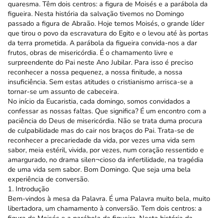
quaresma. Têm dois centros: a figura de Moisés e a parábola da
figueira. Nesta história da salvação tivemos no Domingo
passado a figura de Abraão. Hoje temos Moisés, o grande líder
que tirou o povo da escravatura do Egito e o levou até às portas
da terra prometida. A parábola da figueira convida-nos a dar
frutos, obras de misericórdia. É o chamamento livre e
surpreendente do Pai neste Ano Jubilar. Para isso é preciso
reconhecer a nossa pequenez, a nossa finitude, a nossa
insuficiência. Sem estas atitudes o cristianismo arrisca-se a
tornar-se um assunto de cabeceira.
No início da Eucaristia, cada domingo, somos convidados a
confessar as nossas faltas. Que significa? É um encontro com a
paciência do Deus de misericórdia. Não se trata duma procura
de culpabilidade mas do cair nos braços do Pai. Trata-se de
reconhecer a precariedade da vida, por vezes uma vida sem
sabor, meia estéril, vivida, por vezes, num coração ressentido e
amargurado, no drama silen¬cioso da infertilidade, na tragédia
de uma vida sem sabor. Bom Domingo. Que seja uma bela
experiência de conversão.
1. Introdução
Bem-vindos à mesa da Palavra. É uma Palavra muito bela, muito
libertadora, um chamamento à conversão. Tem dois centros: a
figura de Moisés e a parábola da figueira. Nesta história da