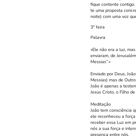
fique contente contigo
te uma proposta concr
noite) com uma voz que
3ª feira
Palavra
«Ele não era a luz, ma
enviaram, de Jerusalém,
Messias”.»
Enviado por Deus, João
Messias) mas de Outro
João é apenas a testem
Jesus Cristo, o Filho de
Meditação
João tem consciência q
ele reconheceu a força
receber essa Luz em pr
nós a sua força e inte
presença entre nós.