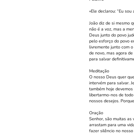
«Ele declarou: “Eu sou 
João diz de si mesmo 
não é a voz, mas a men
Deus junto do povo jud
pelo esforço do povo e
livremente junto com o
de novo, mas agora de 
para salvar definitivam
Meditação
O nosso Deus quer que 
intervém para salvar. J
também hoje devemos c
libertarmo-nos de todo
nossos desejos. Porqu
Oração
Senhor, são muitas as 
arrastam para uma vida 
fazer silêncio no nosso