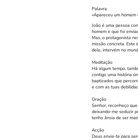
Palavra
«Apareceu um homem e
João é uma pessoa concr
homem e que foi envia
Mas, o protagonista ne
missão concreta. Este 
dele, intervém no mund
Meditação
Há algum tempo, també
contigo uma história ún
baptizados que percorr
e com as tuas debilida
Oração
Senhor, reconheço que 
deixando-me seduzir po
tenho ânsia de ser mais
Acção
Deus envia-te para se