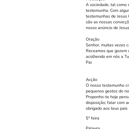
A sociedade, tal como 
testemunha. Com alguma
testemunhas de Jesus C
são as nossas convicçõ
nosso anúncio de Jesus 
Oração
Senhor, muitas vezes c
Receamos que gozem com
acolhendo em nós a Tua
Pai.
Acção
O nosso testemunho cri
pequenos gestos do noss
Proponho-te hoje pensa
disposição; falar com 
obrigado aos teus pais 
5ª feira
Palavra