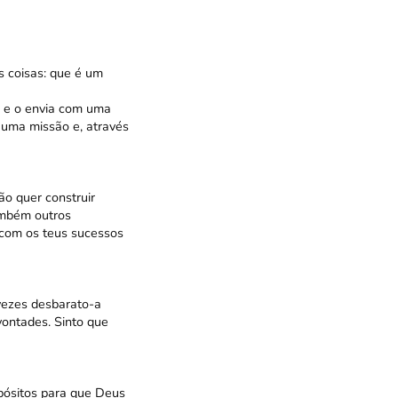
 coisas: que é um
m e o envia com uma
 uma missão e, através
o quer construir
também outros
 com os teus sucessos
vezes desbarato-a
ontades. Sinto que
pósitos para que Deus