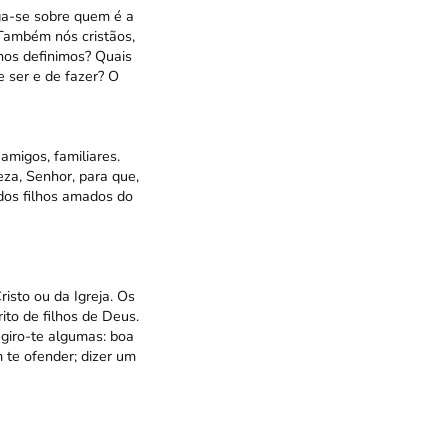
ga-se sobre quem é a
Também nós cristãos,
nos definimos? Quais
 ser e de fazer? O
migos, familiares.
za, Senhor, para que,
dos filhos amados do
sto ou da Igreja. Os
ito de filhos de Deus.
ugiro-te algumas: boa
 te ofender; dizer um