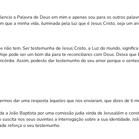
silencio a Palavra de Deus em mim e apenas sou para os outros pala
om que a minha vida, iluminada pela luz que é Jesus Cristo, seja um a
 não tem. Ser testemunha de Jesus Cristo, a Luz do mundo, significa 
 Hoje pode ser um bom dia para te reconciliares com Deus. Deixa que 
icórdia. Assim, poderás dar testemunho do seu amor porque o sentes 
ermos dar uma resposta àqueles que nos enviaram, que dizes de ti 
da a João Baptista por uma comissão judia vinda de Jerusalém e const
o suscita nos seus ouvintes a interrogação sobre a sua identidade. Jo
dade reforça o seu testemunho.