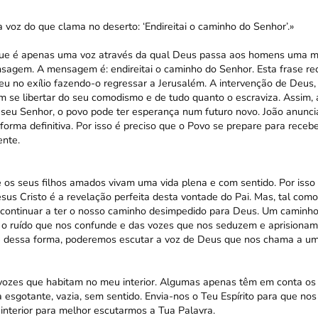
a voz do que clama no deserto: ‘Endireitai o caminho do Senhor’.»
que é apenas uma voz através da qual Deus passa aos homens uma 
sagem. A mensagem é: endireitai o caminho do Senhor. Esta frase re
eu no exílio fazendo-o regressar a Jerusalém. A intervenção de Deus,
m se libertar do seu comodismo e de tudo quanto o escraviza. Assim,
 seu Senhor, o povo pode ter esperança num futuro novo. João anuncia
forma definitiva. Por isso é preciso que o Povo se prepare para rece
ente.
os seus filhos amados vivam uma vida plena e com sentido. Por iss
esus Cristo é a revelação perfeita desta vontade do Pai. Mas, tal com
ontinuar a ter o nosso caminho desimpedido para Deus. Um caminho 
 o ruído que nos confunde e das vozes que nos seduzem e aprisionam
e dessa forma, poderemos escutar a voz de Deus que nos chama a um
vozes que habitam no meu interior. Algumas apenas têm em conta os
esgotante, vazia, sem sentido. Envia-nos o Teu Espírito para que nos 
 interior para melhor escutarmos a Tua Palavra.