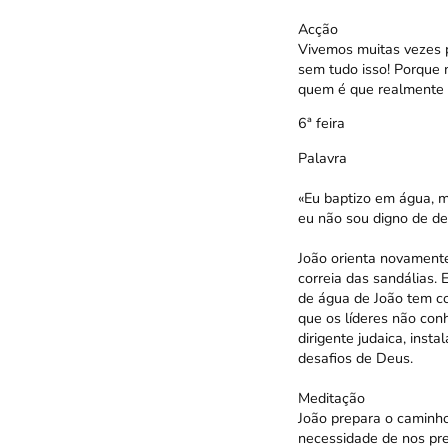
Acção
Vivemos muitas vezes p
sem tudo isso! Porque 
quem é que realmente 
6ª feira
Palavra
«Eu baptizo em água, 
eu não sou digno de des
João orienta novamente
correia das sandálias.
de água de João tem co
que os líderes não co
dirigente judaica, inst
desafios de Deus.
Meditação
João prepara o caminho
necessidade de nos pre