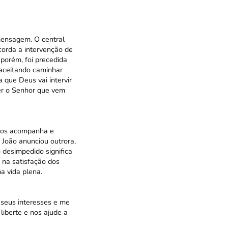
mensagem. O central
corda a intervenção de
 porém, foi precedida
 aceitando caminhar
 que Deus vai intervir
ber o Senhor que vem
o os acompanha e
o João anunciou outrora,
desimpedido significa
 na satisfação dos
a vida plena.
 seus interesses e me
liberte e nos ajude a