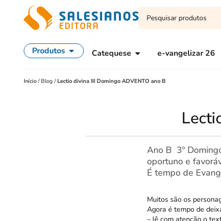
Produtos
Catequese
e-vangelizar 26
Início
/
Blog
/
Lectio divina III Domingo ADVENTO ano B
Lecti
Ano B  3º Domin
oportuno e favorá
É tempo de Evang
Muitos são os personag
Agora é tempo de deixar
– lê com atenção o tex