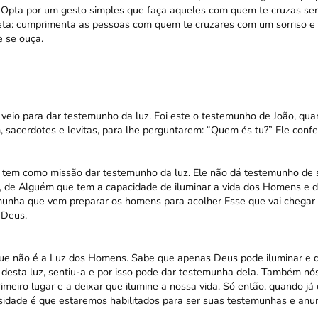
. Opta por um gesto simples que faça aqueles com quem te cruzas se
eta: cumprimenta as pessoas com quem te cruzares com um sorriso e 
 se ouça.
s veio para dar testemunho da luz. Foi este o testemunho de João, qua
 sacerdotes e levitas, para lhe perguntarem: “Quem és tu?” Ele confes
 tem como missão dar testemunho da luz. Ele não dá testemunho de 
, de Alguém que tem a capacidade de iluminar a vida dos Homens e de
unha que vem preparar os homens para acolher Esse que vai chegar e q
 Deus.
ue não é a Luz dos Homens. Sabe que apenas Deus pode iluminar e da
 desta luz, sentiu-a e por isso pode dar testemunha dela. Também n
imeiro lugar e a deixar que ilumine a nossa vida. Só então, quando 
nsidade é que estaremos habilitados para ser suas testemunhas e anu