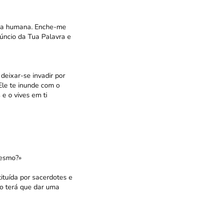
vra humana. Enche-me
núncio da Tua Palavra e
deixar-se invadir por
Ele te inunde com o
e o vives em ti
mesmo?»
ituída por sacerdotes e
ão terá que dar uma