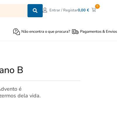
0
0,00
€
Entrar / Registar
Não encontra o que procura?
Pagamentos & Envios
 ano B
dvento é
zermos dela vida.