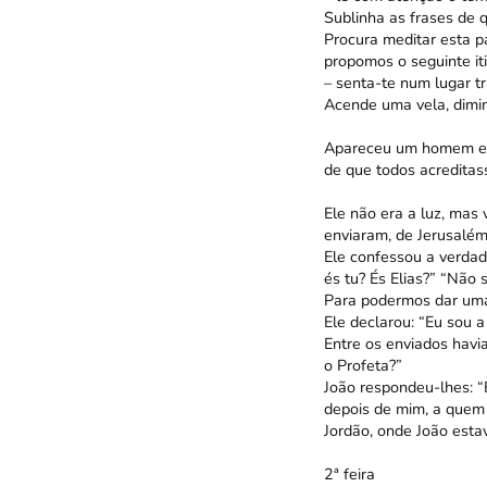
Sublinha as frases de 
Procura meditar esta p
propomos o seguinte iti
– senta-te num lugar t
Acende uma vela, dimin
Apareceu um homem env
de que todos acreditas
Ele não era a luz, mas
enviaram, de Jerusalém
Ele confessou a verdad
és tu? És Elias?” “Não 
Para podermos dar uma
Ele declarou: “Eu sou a
Entre os enviados havi
o Profeta?”
João respondeu-lhes: 
depois de mim, a quem 
Jordão, onde João estav
2ª feira