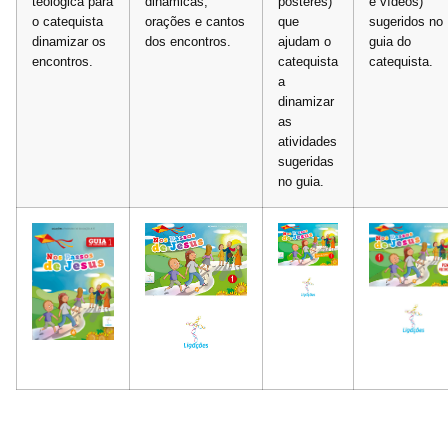
teológica para
dinâmicas,
pósteres)
e vídeos)
o catequista
orações e cantos
que
sugeridos no
dinamizar os
dos encontros.
ajudam o
guia do
encontros.
catequista
catequista.
a
dinamizar
as
atividades
sugeridas
no guia.