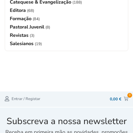
Catequese & Evangelização
(188)
Editora
(68)
Formação
(84)
Pastoral Juvenil
(8)
Revistas
(3)
Salesianos
(19)
0
Entrar / Registar
0,00
€
Subscreva a nossa newsletter
Receba em primeira mão as novidades, promoções