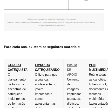
Para cada ano, existem os seguintes materiais:
GUIA DO
LIVRO DO
PASTA
PEN
CATEQUISTA
CATEQUIZANDO
DE
MULTIMEDI
O
O livro para que
APOIO
Reúne todas
planeamento
a criança,
Conjunto
as canções,
de todos os
adolescente ou
de
ficheiros pdf,
encontros de
jovem.
imagens
documentos 
catequese.
Impressos a
impressas
recursos
Inclui textos
cores,
(cartazes,
multimédia
de formação
apresentam as
dísticos,
(apresentaçõ