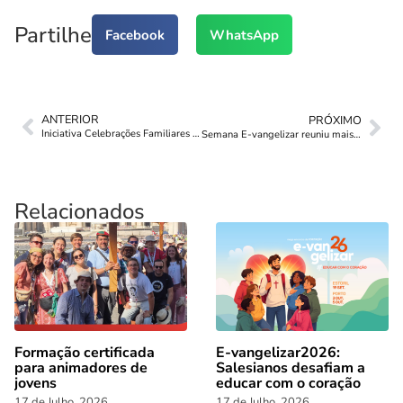
Partilhe
Facebook
WhatsApp
ANTERIOR
PRÓXIMO
Iniciativa Celebrações Familiares chega ao fim
Semana E-vangelizar reuniu mais de 1680 agentes pastorais
Relacionados
Formação certificada
E-vangelizar2026:
para animadores de
Salesianos desafiam a
jovens
educar com o coração
17 de Julho, 2026
17 de Julho, 2026