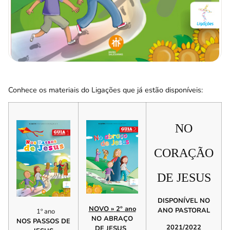
Conhece os materiais do Ligações que já estão disponíveis:
NO
CORAÇÃO
DE JESUS
DISPONÍVEL NO
NOVO »
2º ano
ANO PASTORAL
1º ano
NO ABRAÇO
NOS PASSOS DE
2021/2022
DE JESUS