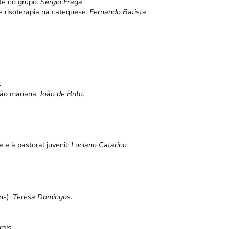
te no grupo.
Sérgio Fraga
e risoterapia na catequese.
Fernando Batista
.
ção mariana
. João de Brito.
 e à pastoral juvenil
: Luciano Catarino
ns).
Teresa Domingos.
rais