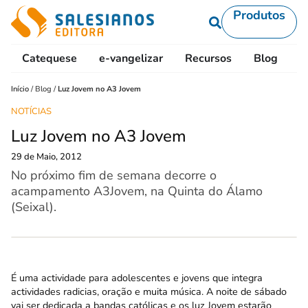
Produtos
Catequese
e-vangelizar
Recursos
Blog
L
Início
/
Blog
/
Luz Jovem no A3 Jovem
NOTÍCIAS
Luz Jovem no A3 Jovem
29 de Maio, 2012
No próximo fim de semana decorre o
acampamento A3Jovem, na Quinta do Álamo
(Seixal).
É uma actividade para adolescentes e jovens que integra
actividades radicias, oração e muita música. A noite de sábado
vai ser dedicada a bandas católicas e os luz Jovem estarão