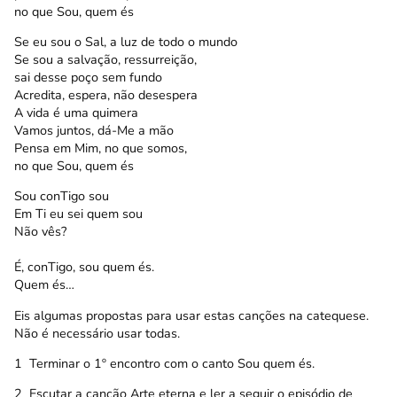
no que Sou, quem és
Se eu sou o Sal, a luz de todo o mundo
Se sou a salvação, ressurreição,
sai desse poço sem fundo
Acredita, espera, não desespera
A vida é uma quimera
Vamos juntos, dá-Me a mão
Pensa em Mim, no que somos,
no que Sou, quem és
Sou conTigo sou
Em Ti eu sei quem sou
Não vês?
É, conTigo, sou quem és.
Quem és…
Eis algumas propostas para usar estas canções na catequese.
Não é necessário usar todas.
1  Terminar o 1º encontro com o canto Sou quem és.
2  Escutar a canção Arte eterna e ler a seguir o episódio de