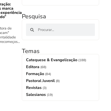
ração:
s marca
 experiência
Pesquisa
ado”
tora de
ucam"
ntalidade
 recomeços...
Temas
Catequese & Evangelização
(188)
Editora
(68)
Formação
(84)
Pastoral Juvenil
(8)
Revistas
(3)
Salesianos
(19)