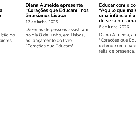
Diana Almeida apresenta
Educar com o co
 a
“Corações que Educam” nos
“Aquilo que mai
o
Salesianos Lisboa
uma infância é a
de se sentir am
12 de Junho, 2026
8 de Junho, 2026
Dezenas de pessoas assistiram
Diana Almeida, au
dição do
no dia 8 de junho, em Lisboa,
"Corações que Ed
aiores
ao lançamento do livro
defende uma pare
.
“Corações que Educam".
feita de presença,