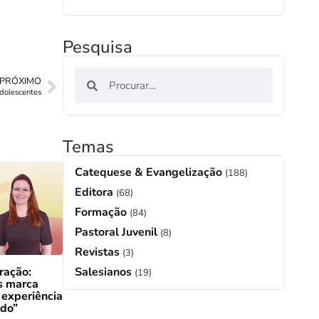
Pesquisa
PRÓXIMO
dolescentes
Temas
Catequese & Evangelização
(188)
Editora
(68)
Formação
(84)
Pastoral Juvenil
(8)
Revistas
(3)
Salesianos
ração:
(19)
s marca
 experiência
ado”