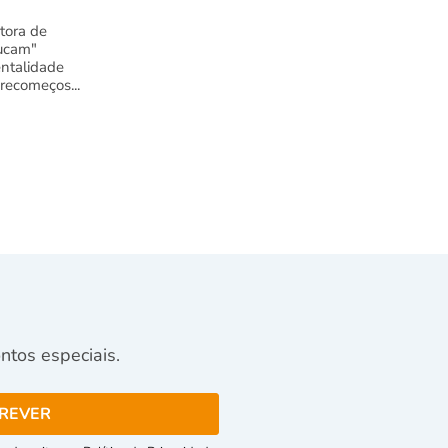
tora de
ucam"
ntalidade
 recomeços...
tos especiais.