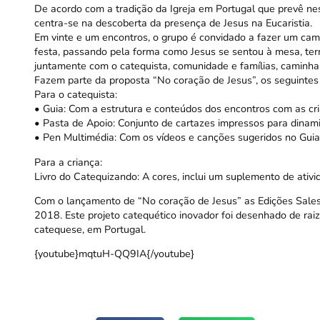
De acordo com a tradição da Igreja em Portugal que prevê ne
centra-se na descoberta da presença de Jesus na Eucaristia.
Em vinte e um encontros, o grupo é convidado a fazer um ca
festa, passando pela forma como Jesus se sentou à mesa, termi
juntamente com o catequista, comunidade e famílias, caminha
Fazem parte da proposta “
No coração de Jesus
”, os seguintes
Para o catequista:
•
Guia:
Com a estrutura e conteúdos dos encontros com as cria
•
Pasta de Apoio:
Conjunto de cartazes impressos para dinami
•
Pen Multimédia:
Com os vídeos e canções sugeridos no Guia
Para a criança:
Livro do Catequizando: A cores, inclui um suplemento de ativi
Com o lançamento de “No coração de Jesus” as Edições Sale
2018. Este projeto catequético inovador foi desenhado de ra
catequese, em Portugal.
{youtube}mqtuH-QQ9IA{/youtube}