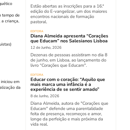
quético
Estão abertas as inscrições para a 16.ª
edição do E-vangelizar, um dos maiores
um tempo de
encontros nacionais de formação
 a criança,
pastoral.
EDITORA
Diana Almeida apresenta “Corações
que Educam” nos Salesianos Lisboa
uistas)
12 de Junho, 2026
Dezenas de pessoas assistiram no dia 8
de junho, em Lisboa, ao lançamento do
livro “Corações que Educam".
EDITORA
Educar com o coração: “Aquilo que
 iniciou em
mais marca uma infância é a
alização da
experiência de se sentir amado”
8 de Junho, 2026
Diana Almeida, autora de "Corações que
Educam" defende uma parentalidade
feita de presença, recomeços e amor,
longe da perfeição e mais próxima da
vida real.