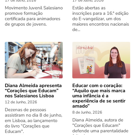
17 de Julho, 2026
17 de Julho, 2026
Movimento Juvenil Salesiano
Estão abertas as
promove formação
inscrições para a 16.ª edição
certificada para animadores
do E-vangelizar, um dos
de grupos de jovens.
maiores encontros nacionais
de...
Diana Almeida apresenta
Educar com o coração:
“Corações que Educam”
“Aquilo que mais marca
nos Salesianos Lisboa
uma infância é a
experiência de se sentir
12 de Junho, 2026
amado”
Dezenas de pessoas
8 de Junho, 2026
assistiram no dia 8 de junho,
Diana Almeida, autora de
em Lisboa, ao lançamento
"Corações que Educam"
do livro “Corações que
defende uma parentalidade
Educam".