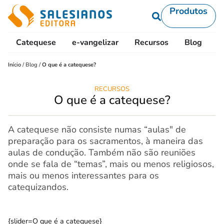
Produtos
Catequese
e-vangelizar
Recursos
Blog
L
Início
/
Blog
/
O que é a catequese?
RECURSOS
O que é a catequese?
A catequese não consiste numas “aulas" de
preparação para os sacramentos, à maneira das
aulas de condução. Também não são reuniões
onde se fala de “temas”, mais ou menos religiosos,
mais ou menos interessantes para os
catequizandos.
{slider=O que é a catequese}