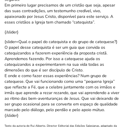
Em primeiro lugar precisamos de um cristão que seja, apesar
das suas contradições, um testemunho credível, vivo,
apaixonado por Jesus Cristo, disponível para este serviço. A
esses cristãos a Igreja tem chamado “catequista”.
{/slider}
{slider=Qual o papel do catequista e do grupo de catequese?}
O papel desse catequista é ser um guia que convida os
catequizandos a fazerem experiência da proposta cristã.
Aprendemos fazendo. Por isso a catequese ajuda os
catequizandos a experimentarem na sua vida todas as
dimensões do que é ser discípulo de Cristo.
E onde e como fazer essas experiências? Num grupo de
catequese. Que vai funcionando como uma “pequena Igreja”
que reflecte a Fé, que a celebre juntamente com os irmãos e
irmãs que aprende a rezar rezando, que vai aprendendo a viver
ao ritmo das bem-aventuranças de Jesus. Que vai deixando de
ser grupo ocasional para se converte em espaço de qualidade
marcado pelo diálogo, pelo perdão e pelo apoio mútuo.
{/slider}
Texto da autoria de Rui Alberto, Director Editorial das Edições Salesianas, adaptado da