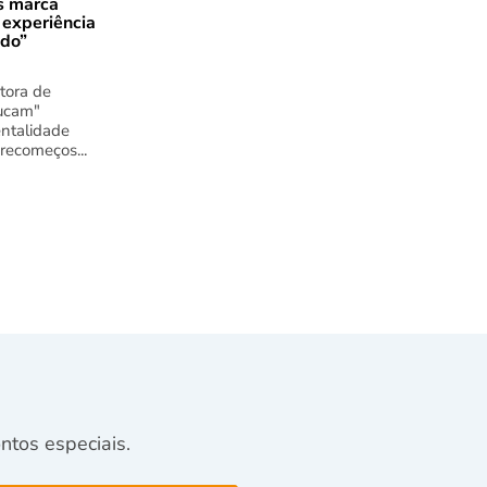
s marca
 experiência
ado”
tora de
ucam"
ntalidade
 recomeços...
tos especiais.