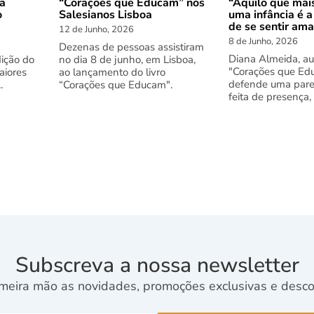
 a
“Corações que Educam” nos
“Aquilo que mai
o
Salesianos Lisboa
uma infância é a
de se sentir am
12 de Junho, 2026
8 de Junho, 2026
Dezenas de pessoas assistiram
Diana Almeida, au
dição do
no dia 8 de junho, em Lisboa,
"Corações que Ed
aiores
ao lançamento do livro
defende uma pare
.
“Corações que Educam".
feita de presença,
Subscreva a nossa newsletter
meira mão as novidades, promoções exclusivas e descon