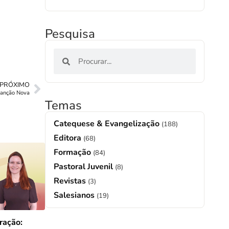
Pesquisa
PRÓXIMO
Canção Nova
Temas
Catequese & Evangelização
(188)
Editora
(68)
Formação
(84)
Pastoral Juvenil
(8)
Revistas
(3)
Salesianos
(19)
ração: