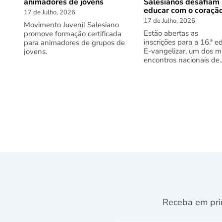
animadores de jovens
Salesianos desafiam
educar com o coraçã
17 de Julho, 2026
17 de Julho, 2026
Movimento Juvenil Salesiano
Estão abertas as
promove formação certificada
inscrições para a 16.ª e
para animadores de grupos de
E-vangelizar, um dos m
jovens.
encontros nacionais de..
Receba em pri