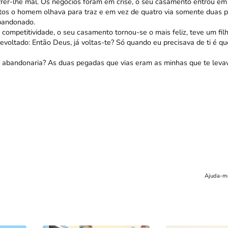
er-lhe mal. Os negócios foram em crise, o seu casamento entrou em 
tos o homem olhava para traz e em vez de quatro via somente duas 
abandonado.
competitividade, o seu casamento tornou-se o mais feliz, teve um fi
revoltado: Então Deus, já voltas-te? Só quando eu precisava de ti é qu
abandonaria? As duas pegadas que vias eram as minhas que te levava
Ajuda-m