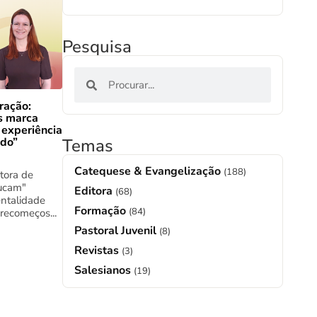
Pesquisa
ração:
s marca
 experiência
Temas
ado”
Catequese & Evangelização
(188)
tora de
ucam"
Editora
(68)
ntalidade
Formação
(84)
 recomeços...
Pastoral Juvenil
(8)
Revistas
(3)
Salesianos
(19)