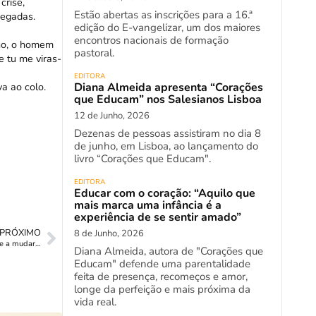
crise,
Estão abertas as inscrições para a 16.ª
pegadas.
edição do E-vangelizar, um dos maiores
encontros nacionais de formação
lho, o homem
pastoral.
e tu me viras-
EDITORA
Diana Almeida apresenta “Corações
 ao colo.
que Educam” nos Salesianos Lisboa
12 de Junho, 2026
Dezenas de pessoas assistiram no dia 8
de junho, em Lisboa, ao lançamento do
livro “Corações que Educam".
EDITORA
Educar com o coração: “Aquilo que
mais marca uma infância é a
experiência de se sentir amado”
PRÓXIMO
8 de Junho, 2026
e a mudar…
Diana Almeida, autora de "Corações que
Educam" defende uma parentalidade
feita de presença, recomeços e amor,
longe da perfeição e mais próxima da
vida real.