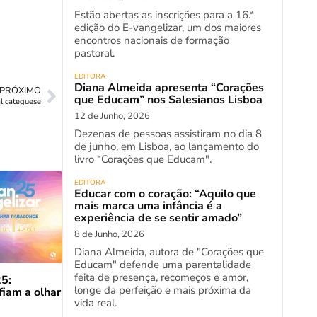
Estão abertas as inscrições para a 16.ª
edição do E-vangelizar, um dos maiores
encontros nacionais de formação
pastoral.
EDITORA
Diana Almeida apresenta “Corações
PRÓXIMO
que Educam” nos Salesianos Lisboa
l catequese
12 de Junho, 2026
Dezenas de pessoas assistiram no dia 8
de junho, em Lisboa, ao lançamento do
livro “Corações que Educam".
EDITORA
Educar com o coração: “Aquilo que
mais marca uma infância é a
experiência de se sentir amado”
8 de Junho, 2026
Diana Almeida, autora de "Corações que
Educam" defende uma parentalidade
feita de presença, recomeços e amor,
5:
longe da perfeição e mais próxima da
fiam a olhar
vida real.