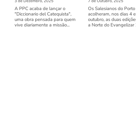
3 de Dezembro, 2025
7 de Outubro, 2025
A PPC acaba de lançar o
Os Salesianos do Porto
"Diccionario del Catequista",
acolheram, nos dias 4 e
uma obra pensada para quem
outubro, as duas ediçõe
vive diariamente a missão...
a Norte do Evangelizar 2