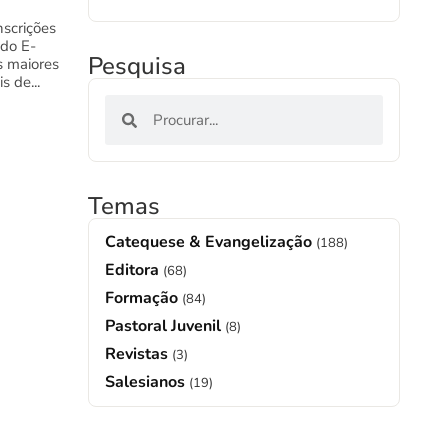
nscrições
 do E-
Pesquisa
s maiores
s de...
Temas
Catequese & Evangelização
(188)
Editora
(68)
Formação
(84)
Pastoral Juvenil
(8)
Revistas
(3)
Salesianos
(19)