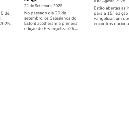
6 de Agosto, 2025
22 de Setembro, 2025
Estão abertas as i
No passado dia 20 de
 5 de
para a 15.ª edição
setembro, os Salesianos do
s
vangelizar, um do
Estoril acolheram a primeira
025,...
encontros nacionai
edição do E-vangelizar/25,...