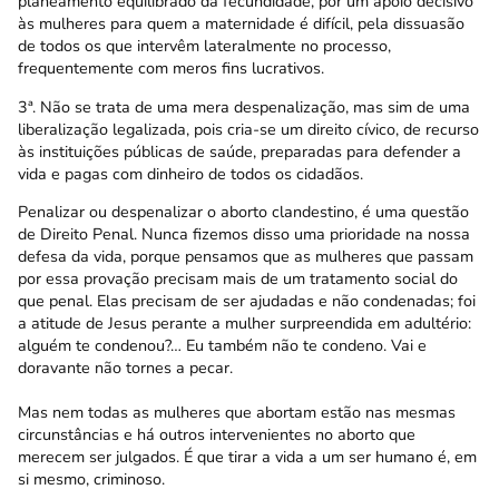
planeamento equilibrado da fecundidade, por um apoio decisivo
às mulheres para quem a maternidade é difícil, pela dissuasão
de todos os que intervêm lateralmente no processo,
frequentemente com meros fins lucrativos.
3ª. Não se trata de uma mera despenalização, mas sim de uma
liberalização legalizada, pois cria-se um direito cívico, de recurso
às instituições públicas de saúde, preparadas para defender a
vida e pagas com dinheiro de todos os cidadãos.
Penalizar ou despenalizar o aborto clandestino, é uma questão
de Direito Penal. Nunca fizemos disso uma prioridade na nossa
defesa da vida, porque pensamos que as mulheres que passam
por essa provação precisam mais de um tratamento social do
que penal. Elas precisam de ser ajudadas e não condenadas; foi
a atitude de Jesus perante a mulher surpreendida em adultério:
alguém te condenou?… Eu também não te condeno. Vai e
doravante não tornes a pecar.
Mas nem todas as mulheres que abortam estão nas mesmas
circunstâncias e há outros intervenientes no aborto que
merecem ser julgados. É que tirar a vida a um ser humano é, em
si mesmo, criminoso.