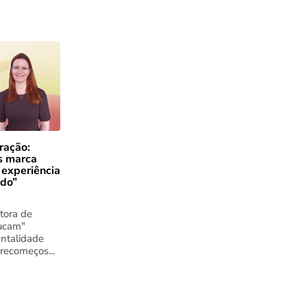
ração:
s marca
 experiência
ado”
tora de
ucam"
ntalidade
 recomeços...