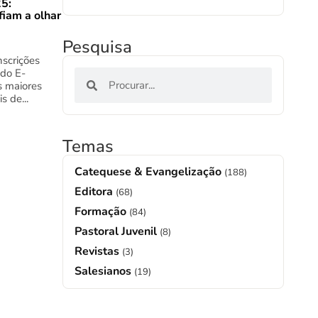
5:
fiam a olhar
Pesquisa
nscrições
 do E-
s maiores
s de...
Temas
Catequese & Evangelização
(188)
Editora
(68)
Formação
(84)
Pastoral Juvenil
(8)
Revistas
(3)
Salesianos
(19)