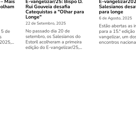
 – Mais
E-vangelizar/25: Bispo D.
E-vangelizar202
 olham
Rui Gouveia desafia
Salesianos desa
Catequistas a "Olhar para
para longe
Longe"
6 de Agosto, 2025
22 de Setembro, 2025
Estão abertas as i
No passado dia 20 de
 5 de
para a 15.ª edição
setembro, os Salesianos do
s
vangelizar, um do
Estoril acolheram a primeira
025,...
encontros nacionai
edição do E-vangelizar/25,...