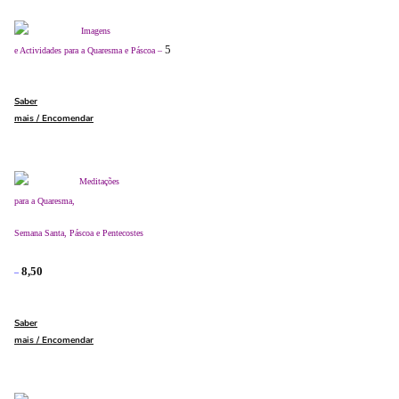
Imagens
5
e Actividades para a Quaresma e Páscoa –
Saber
mais / Encomendar
Meditações
para a Quaresma,
Semana Santa, Páscoa e Pentecostes
8,50
–
Saber
mais / Encomendar