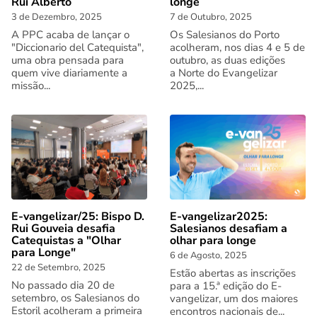
Rui Alberto
longe
3 de Dezembro, 2025
7 de Outubro, 2025
A PPC acaba de lançar o
Os Salesianos do Porto
"Diccionario del Catequista",
acolheram, nos dias 4 e 5 de
uma obra pensada para
outubro, as duas edições
quem vive diariamente a
a Norte do Evangelizar
missão...
2025,...
E-vangelizar/25: Bispo D.
E-vangelizar2025:
Rui Gouveia desafia
Salesianos desafiam a
Catequistas a "Olhar
olhar para longe
para Longe"
6 de Agosto, 2025
22 de Setembro, 2025
Estão abertas as inscrições
No passado dia 20 de
para a 15.ª edição do E-
setembro, os Salesianos do
vangelizar, um dos maiores
Estoril acolheram a primeira
encontros nacionais de...