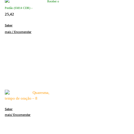
Receber o
Perdão (SM14 CDR)
–
25,42
Saber
mais / Encomendar
Quaresma,
tempo de oração – 8
Saber
mais/ Encomendar