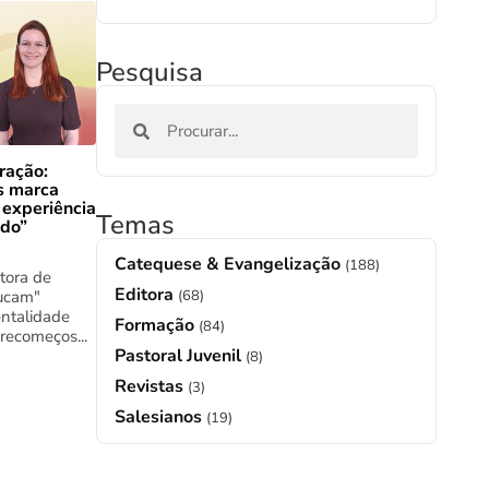
Pesquisa
ração:
s marca
 experiência
Temas
ado”
Catequese & Evangelização
(188)
tora de
Editora
ucam"
(68)
ntalidade
Formação
(84)
 recomeços...
Pastoral Juvenil
(8)
Revistas
(3)
Salesianos
(19)