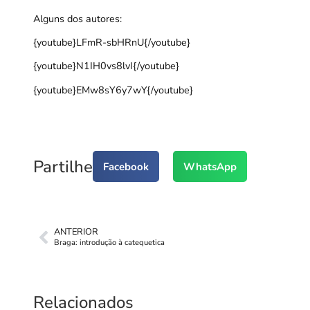
Alguns dos autores:
{youtube}LFmR-sbHRnU{/youtube}
{youtube}N1IH0vs8lvI{/youtube}
{youtube}EMw8sY6y7wY{/youtube}
Partilhe
Facebook
WhatsApp
ANTERIOR
Braga: introdução à catequetica
Relacionados