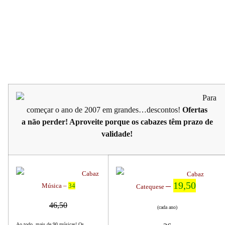
Para
começar o ano de 2007 em grandes…descontos!
Ofertas
a não perder! Aproveite porque os cabazes têm prazo de
validade!
Cabaz
Cabaz
–
19,50
Música –
34
Catequese
46,50
(cada ano)
Ao todo, mais de 90 músicas! Os