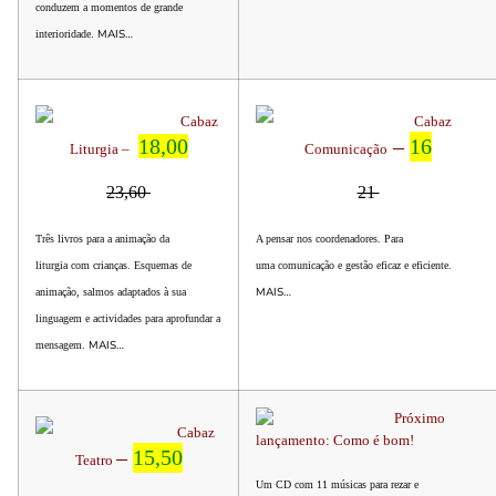
conduzem a momentos de grande
MAIS…
interioridade.
Cabaz
Cabaz
18,00
–
16
Liturgia –
Comunicação
23,60
21
Três livros para a animação da
A pensar nos coordenadores. Para
liturgia com crianças. Esquemas de
uma comunicação e gestão eficaz e eficiente.
MAIS…
animação, salmos adaptados à sua
linguagem e actividades para aprofundar a
MAIS…
mensagem.
Próximo
Cabaz
lançamento: Como é bom!
–
15,50
Teatro
Um CD com 11 músicas para rezar e