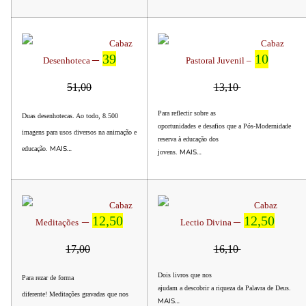
Cabaz
Cabaz
–
39
10
Desenhoteca
Pastoral Juvenil –
51,00
13,10
Para reflectir sobre as
Duas desenhotecas. Ao todo, 8.500
oportunidades e desafios que a Pós-Modernidade
imagens para usos diversos na animação e
reserva à educação dos
MAIS…
educação.
MAIS…
jovens.
Cabaz
Cabaz
–
12,50
–
12,50
Meditações
Lectio Divina
17,00
16,10
Dois livros que nos
Para rezar de forma
ajudam a descobrir a riqueza da Palavra de Deus.
diferente! Meditações gravadas que nos
MAIS…