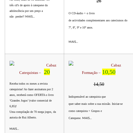
26
três cd’s de apoio à catequese da
adolescência por um preço a
O CD-áudio + o livro
MAIS…
não perder!!
de actividades complementares aos catecismos do
7º, 8º, 9º e 10º anos.
MAIS…
Cabaz
Cabaz
20
10,50
Catequistas –
Formação –
14,50
Receba todos os meses a revista
catequistas! Ao fazer assinatura por 2
anos, receberá como OFERTA o livro
Indispensável ao catequista que
‘Grandes Jogos’ (valor comercial de
quer saber mais sobre a sua missão. Iniciar-se
6,85
)!
como catequista + Grupos e
Uma compilação de 70 mega jogos, da
autoria de Rui Alberto
.
MAIS…
Catequese.
MAIS…