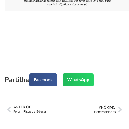
pretender deixar de receber esta newsletter por favor envie um e-mail para
cpinheiro@edisal.salesianos.pt
Partilhe
Facebook
WhatsApp
ANTERIOR
PRÓXIMO
Fórum Risco de Educar
Generosidades