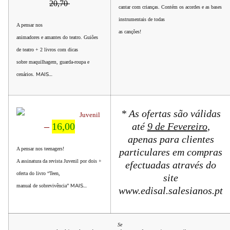
20,70
cantar com crianças. Contém os acordes e as bases
instrumentais de todas
A pensar nos
as canções!
animadores e amantes do teatro. Guiões
de teatro + 2 livros com dicas
sobre maquilhagem, guarda-roupa e
MAIS…
cenários.
*
As ofertas são válidas
Juvenil
–
16,00
até
9 de Fevereiro
,
apenas para clientes
A pensar nos teenagers!
particulares em compras
A assinatura da revista Juvenil por dois +
efectuadas através do
oferta do livro “Teen,
site
MAIS…
manual de sobrevivência”
www.edisal.salesianos.pt
Se