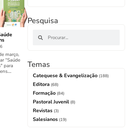
Pesquisa
Saúde
ns
26
de março,
nar “Saúde
Temas
" para
ns....
Catequese & Evangelização
(188)
Editora
(68)
Formação
(84)
Pastoral Juvenil
(8)
Revistas
(3)
Salesianos
(19)