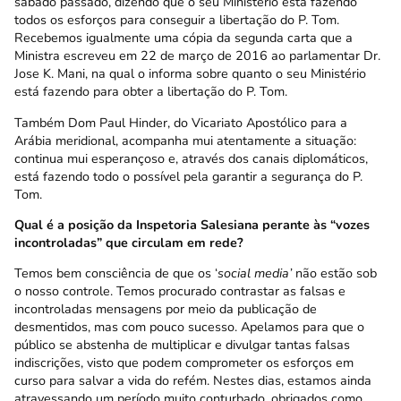
sábado passado, dizendo que o seu Ministério está fazendo
todos os esforços para conseguir a libertação do P. Tom.
Recebemos igualmente uma cópia da segunda carta que a
Ministra escreveu em 22 de março de 2016 ao parlamentar Dr.
Jose K. Mani, na qual o informa sobre quanto o seu Ministério
está fazendo para obter a libertação do P. Tom.
Também Dom Paul Hinder, do Vicariato Apostólico para a
Arábia meridional, acompanha mui atentamente a situação:
continua mui esperançoso e, através dos canais diplomáticos,
está fazendo todo o possível pela garantir a segurança do P.
Tom.
Qual é a posição da Inspetoria Salesiana perante às “vozes
incontroladas” que circulam em rede?
Temos bem consciência de que os ‘
social media’
não estão sob
o nosso controle. Temos procurado contrastar as falsas e
incontroladas mensagens por meio da publicação de
desmentidos, mas com pouco sucesso. Apelamos para que o
público se abstenha de multiplicar e divulgar tantas falsas
indiscrições, visto que podem comprometer os esforços em
curso para salvar a vida do refém. Nestes dias, estamos ainda
atravessando um período muito conturbado, obrigados como